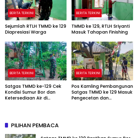
BERITA TERKINI
BERITA TERKINI
Sejumlah RTLH TMMD ke 129
TMMD ke 129, RTLH Sriyanti
Diapresiasi Warga
Masuk Tahapan Finishing
BERITA TERKINI
BERITA TERKINI
Satgas TMMD ke-129 Cek
Pos Kamling Pembangunan
Kondisi Sumur Bor dan
Satgas TMMD ke 129 Masuk
Ketersediaan Air di
Pengecetan dan
Kampung Kreatif
Pembersihan
PILIHAN PEMBACA