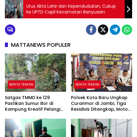
Urus Akta Lahir dan Kependudukan, Cukup
ke UPTD Capil Kecamatan Banyuasin
MATTANEWS POPULER
BERITA TERKINI
BERITA TERKINI
Satgas TMMD ke 129
Polsek Kota Baru Ungkap
Pastikan Sumur Bor di
Curanmor di Jambi, Tiga
Kampung Kreatif Pelangi
Residivis Ditangkap, Motor
Bisa Digunakan
Korban Diamankan