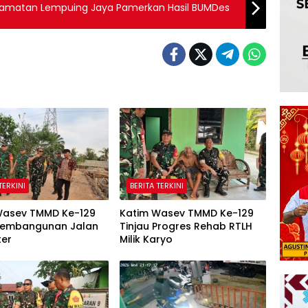
ecamatan Lempuing Jaya Pamerkan Hasil BUMDes
TERKINI
BERITA TERKINI
Wasev TMMD Ke-129
Katim Wasev TMMD Ke-129
 Pembangunan Jalan
Tinjau Progres Rehab RTLH
ter
Milik Karyo