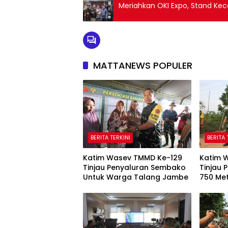
Meriahkan OKI Expo, Stand K
MATTANEWS POPULER
BERITA TERKINI
BERITA 
Katim Wasev TMMD Ke-129
Katim 
Tinjau Penyaluran Sembako
Tinjau
Untuk Warga Talang Jambe
750 Me