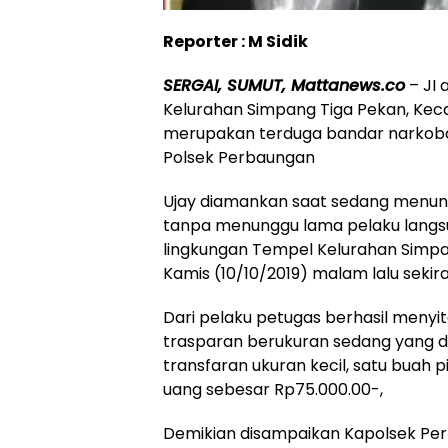
Reporter : M Sidik
SERGAI, SUMUT, Mattanews.co
– JI 
Kelurahan Simpang Tiga Pekan, Kec
merupakan terduga bandar narkoba 
Polsek Perbaungan
Ujay diamankan saat sedang menungg
tanpa menunggu lama pelaku langsu
lingkungan Tempel Kelurahan Simpa
Kamis (10/10/2019) malam lalu sekira
Dari pelaku petugas berhasil menyita
trasparan berukuran sedang yang di d
transfaran ukuran kecil, satu buah p
uang sebesar Rp75.000.00-,
Demikian disampaikan Kapolsek Per