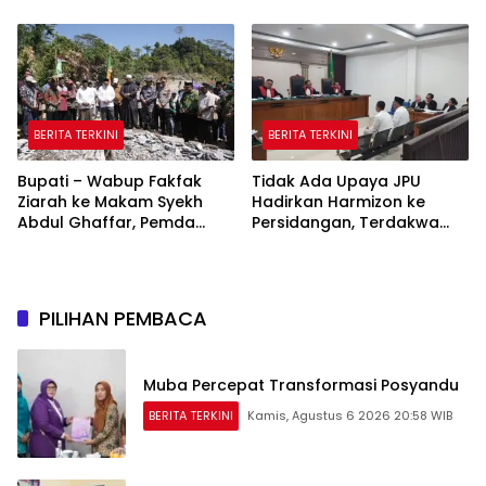
Tahun Islam di Tanah
666 Tahun Islam Masuk
Papua
Papua
BERITA TERKINI
BERITA TERKINI
Bupati – Wabup Fakfak
Tidak Ada Upaya JPU
Ziarah ke Makam Syekh
Hadirkan Harmizon ke
Abdul Ghaffar, Pemda
Persidangan, Terdakwa
Fakfak Matangkan
Kecewa
Peringatan 666 Tahun
Islam Masuk Tanah Papua
PILIHAN PEMBACA
Muba Percepat Transformasi Posyandu
BERITA TERKINI
Kamis, Agustus 6 2026 20:58 WIB