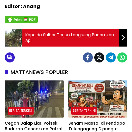
Editor : Anang
Kapolda Sulbar Terjun Langsung Padamkan
Api
MATTANEWS POPULER
BERITA TERKINI
BERITA TERKINI
Cegah Balap Liar, Polsek
Senam Massal di Pendopo
Buduran Gencarkan Patroli
Tulungagung Dipungut