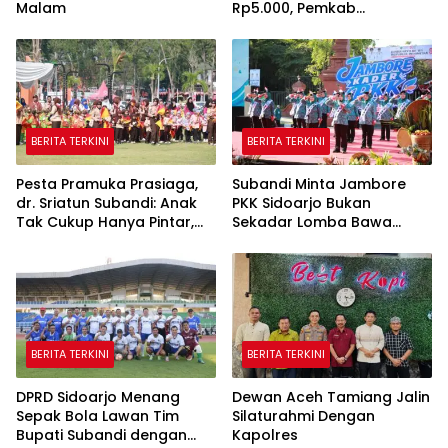
Malam
Rp5.000, Pemkab
Tegaskan Bukan Kegiatan
Pemerintah
BERITA TERKINI
BERITA TERKINI
Pesta Pramuka Prasiaga,
Subandi Minta Jambore
dr. Sriatun Subandi: Anak
PKK Sidoarjo Bukan
Tak Cukup Hanya Pintar,
Sekadar Lomba Bawa
Karakter Baik Harus
Pulang Piala tapi Juga Ilmu
Dibentuk Sejak Dini
untuk Warga
BERITA TERKINI
BERITA TERKINI
DPRD Sidoarjo Menang
Dewan Aceh Tamiang Jalin
Sepak Bola Lawan Tim
Silaturahmi Dengan
Bupati Subandi dengan
Kapolres