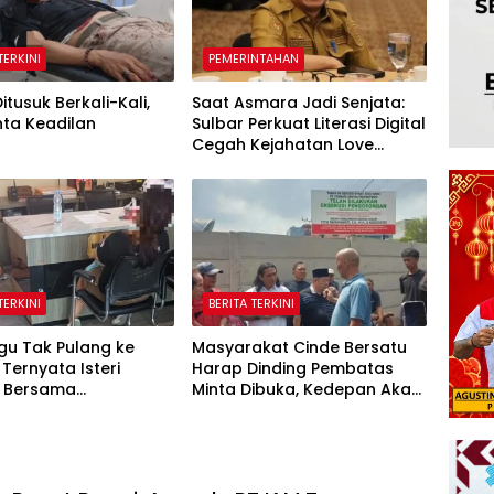
TERKINI
PEMERINTAHAN
itusuk Berkali-Kali,
Saat Asmara Jadi Senjata:
nta Keadilan
Sulbar Perkuat Literasi Digital
Cegah Kejahatan Love
Scamming
TERKINI
BERITA TERKINI
gu Tak Pulang ke
Masyarakat Cinde Bersatu
Ternyata Isteri
Harap Dinding Pembatas
l Bersama
Minta Dibuka, Kedepan Akan
kuhan
Ada Aksi Demo