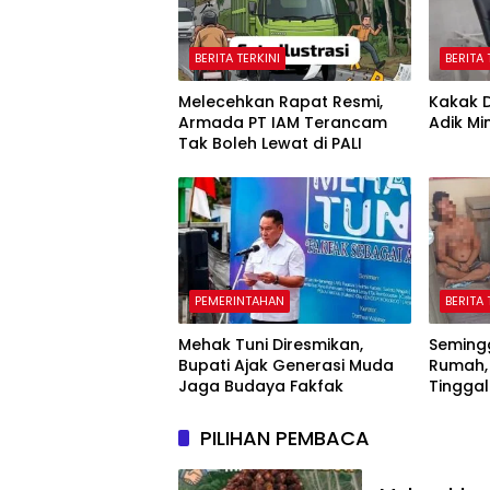
BERITA TERKINI
BERITA 
Melecehkan Rapat Resmi,
Kakak D
Armada PT IAM Terancam
Adik Mi
Tak Boleh Lewat di PALI
PEMERINTAHAN
BERITA 
Mehak Tuni Diresmikan,
Seming
Bupati Ajak Generasi Muda
Rumah, 
Jaga Budaya Fakfak
Tingga
Seling
PILIHAN PEMBACA