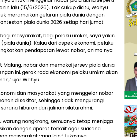
nnya untuk menggelar nobar piala dunia seperti
nin lalu (15/6/2026). Tak cukup disitu, Wahyu
ntuk meramaikan gelaran piala dunia dengan
testan piala dunia 2026 setiap hari jumat.
ta, bagi masyarakat, bagi pelaku umkm, saya yakin
(piala dunia). Kalau dari aspek ekonomi, pelaku
gkatkan pendapatan lewat nobar, animo nya
ot Malang, nobar dan memakai jersey piala dunia
 dengan ini, gerak roda ekonomi pelaku umkm akan
en,” ujar Wahyu
ekonomi dan masyarakat yang menggelar nobar
nan di sekitar, sehingga tidak mengurangi
arana hiburan dan jalinan silaturahmi.
au warung nongkrong, semuanya tetap menjaga
sikan dengan aparat terkait agar suasana
gan masyarakat yang lain,” tukasnya.