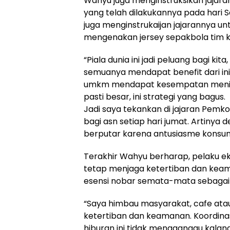
Wahyu juga menginstruksikan jajara
yang telah dilakukannya pada hari Se
juga menginstrukaijan jajarannya u
mengenakan jersey sepakbola tim kon
“Piala dunia ini jadi peluang bagi ki
semuanya mendapat benefit dari ini 
umkm mendapat kesempatan menin
pasti besar, ini strategi yang bagus.
Jadi saya tekankan di jajaran Pemk
bagi asn setiap hari jumat. Artinya
berputar karena antusiasme konsum
Terakhir Wahyu berharap, pelaku 
tetap menjaga ketertiban dan keama
esensi nobar semata-mata sebagai s
“Saya himbau masyarakat, cafe at
ketertiban dan keamanan. Koordina
hiburan ini tidak mengganggu kalan