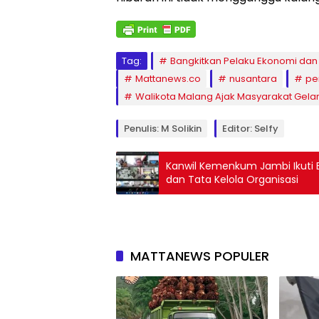
Tag:
Bangkitkan Pelaku Ekonomi da
Mattanews.co
nusantara
pe
Walikota Malang Ajak Masyarakat Gelar
Penulis: M Solikin
Editor: Selfy
Kanwil Kemenkum Jambi Ikuti Ev
dan Tata Kelola Organisasi
MATTANEWS POPULER