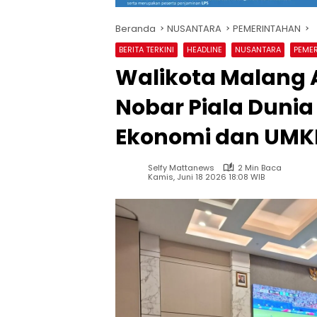
Beranda
NUSANTARA
PEMERINTAHAN
BERITA TERKINI
HEADLINE
NUSANTARA
PEME
Walikota Malang 
Nobar Piala Dunia
Ekonomi dan UM
Selfy Mattanews
2 Min Baca
Kamis, Juni 18 2026 18:08 WIB