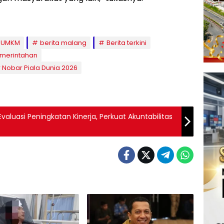
n UMKM
berita malang
Berita terkini
merintahan
 Nobar Piala Dunia 2026
aluasi Peningkatan Kinerja, Perkuat Akuntabilitas