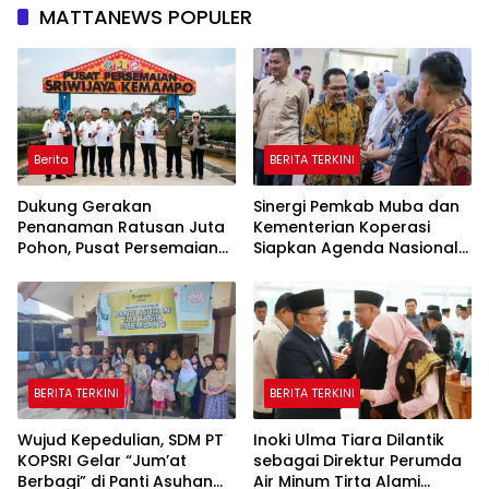
MATTANEWS POPULER
Berita
BERITA TERKINI
Dukung Gerakan
Sinergi Pemkab Muba dan
Penanaman Ratusan Juta
Kementerian Koperasi
Pohon, Pusat Persemaian
Siapkan Agenda Nasional
Sriwijaya Kemampo
Hilirisasi Kelapa Sawit
Perkuat Jaringan
Persemaian Nasional*
BERITA TERKINI
BERITA TERKINI
Wujud Kepedulian, SDM PT
Inoki Ulma Tiara Dilantik
KOPSRI Gelar “Jum’at
sebagai Direktur Perumda
Berbagi” di Panti Asuhan
Air Minum Tirta Alami