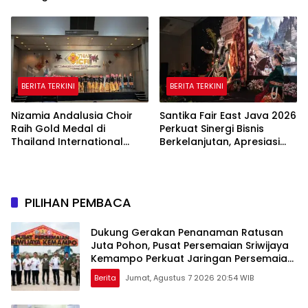
Tali Kasih Palembang
Tanah Datar Periode
2026–2031
BERITA TERKINI
BERITA TERKINI
Nizamia Andalusia Choir
Santika Fair East Java 2026
Raih Gold Medal di
Perkuat Sinergi Bisnis
Thailand International
Berkelanjutan, Apresiasi
Choral Festival 2026,
Mitra Korporasi Lewat
Harumkan Nama Indonesia
Corporate Award
PILIHAN PEMBACA
Dukung Gerakan Penanaman Ratusan
Juta Pohon, Pusat Persemaian Sriwijaya
Kemampo Perkuat Jaringan Persemaian
Nasional*
Berita
Jumat, Agustus 7 2026 20:54 WIB