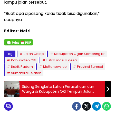
lampu jalan tersebut.
“Buat apa dipasang kalau tidak bisa digunakan,”
ucapnya.
Editor : Nefri
Tag:
Jalan Gelap
Kabupaten Ogan Komering Ilir
Kabupaten OKI
Listrik masuk desa
Listrik Padam
Mattanews.co
Provinsi Sumsel
Sumatera Selatan
Sidang Sengketa Lahan Perusahaan dan
Warga di Kabupaten OKI Tempuh Jalur
Mediasi