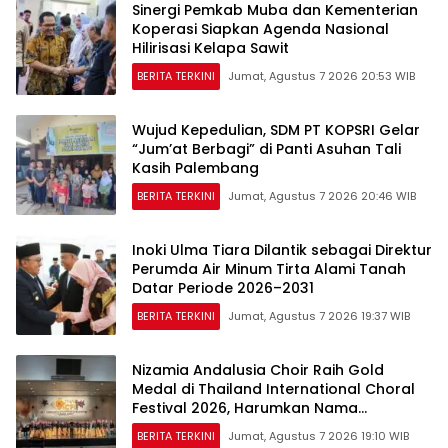
Sinergi Pemkab Muba dan Kementerian
Koperasi Siapkan Agenda Nasional
Hilirisasi Kelapa Sawit
BERITA TERKINI
Jumat, Agustus 7 2026 20:53 WIB
Wujud Kepedulian, SDM PT KOPSRI Gelar
“Jum’at Berbagi” di Panti Asuhan Tali
Kasih Palembang
BERITA TERKINI
Jumat, Agustus 7 2026 20:46 WIB
Inoki Ulma Tiara Dilantik sebagai Direktur
Perumda Air Minum Tirta Alami Tanah
Datar Periode 2026–2031
BERITA TERKINI
Jumat, Agustus 7 2026 19:37 WIB
Nizamia Andalusia Choir Raih Gold
Medal di Thailand International Choral
Festival 2026, Harumkan Nama
Indonesia
BERITA TERKINI
Jumat, Agustus 7 2026 19:10 WIB