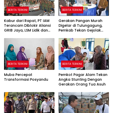
BERITA TERKINI
BERITA TERKINI
Kabur dari Rapat, PT IAM
Gerakan Pangan Murah
Terancam Diblokir Aliansi
Digelar di Tulungagung,
GRIB Jaya, LSM Lidik dan
Pemkab Tekan Gejolak
Warga PALI
Harga dan Jaga Daya Beli
Warga
BERITA TERKINI
BERITA TERKINI
Muba Percepat
Pemkot Pagar Alam Tekan
Transformasi Posyandu
Angka Stunting Dengan
Gerakan Orang Tua Asuh