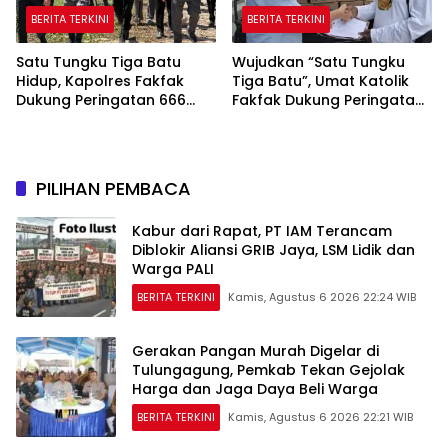
BERITA TERKINI
BERITA TERKINI
Satu Tungku Tiga Batu
Wujudkan “Satu Tungku
Hidup, Kapolres Fakfak
Tiga Batu”, Umat Katolik
Dukung Peringatan 666
Fakfak Dukung Peringatan
Tahun Islam di Tanah
666 Tahun Islam Masuk
Papua
Papua
PILIHAN PEMBACA
Kabur dari Rapat, PT IAM Terancam
Diblokir Aliansi GRIB Jaya, LSM Lidik dan
Warga PALI
BERITA TERKINI
Kamis, Agustus 6 2026 22:24 WIB
Gerakan Pangan Murah Digelar di
Tulungagung, Pemkab Tekan Gejolak
Harga dan Jaga Daya Beli Warga
BERITA TERKINI
Kamis, Agustus 6 2026 22:21 WIB