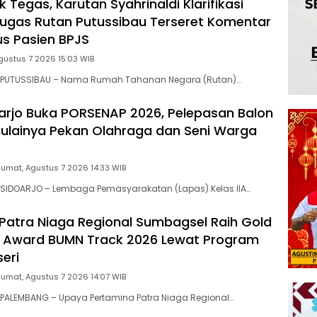
 Tegas, Karutan Syahrinaldi Klarifikasi
gas Rutan Putussibau Terseret Komentar
s Pasien BPJS
gustus 7 2026 15:03 WIB
 PUTUSSIBAU – Nama Rumah Tahanan Negara (Rutan)…
arjo Buka PORSENAP 2026, Pelepasan Balon
ulainya Pekan Olahraga dan Seni Warga
Jumat, Agustus 7 2026 14:33 WIB
SIDOARJO – Lembaga Pemasyarakatan (Lapas) Kelas IIA…
Patra Niaga Regional Sumbagsel Raih Gold
R Award BUMN Track 2026 Lewat Program
eri
Jumat, Agustus 7 2026 14:07 WIB
PALEMBANG – Upaya Pertamina Patra Niaga Regional…