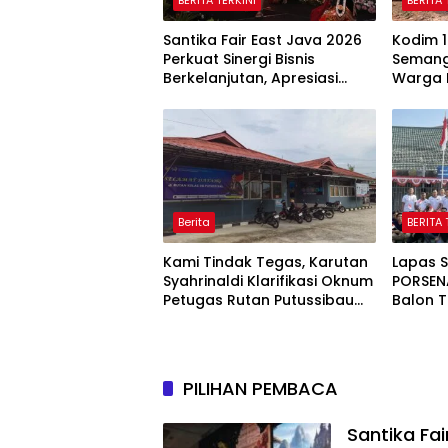
Santika Fair East Java 2026
Kodim 1
Perkuat Sinergi Bisnis
Semang
Berkelanjutan, Apresiasi
Warga 
Mitra Korporasi Lewat
Lewat 
Corporate Award
Putih
Berita
BERITA 
Kami Tindak Tegas, Karutan
Lapas S
Syahrinaldi Klarifikasi Oknum
PORSEN
Petugas Rutan Putussibau
Balon T
Terseret Komentar Pedas
Pekan 
Kasus Pasien BPJS
Warga 
PILIHAN PEMBACA
Santika Fai