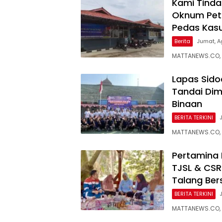
Kami Tindak
Oknum Petu
Pedas Kasu
Berita
Jumat, A
MATTANEWS.CO,
Lapas Sido
Tandai Dim
Binaan
BERITA TERKINI
MATTANEWS.CO, 
Pertamina 
TJSL & CS
Talang Bers
BERITA TERKINI
MATTANEWS.CO, 