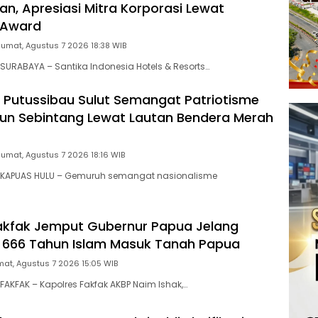
an, Apresiasi Mitra Korporasi Lewat
 Award
Jumat, Agustus 7 2026 18:38 WIB
URABAYA – Santika Indonesia Hotels & Resorts…
 Putussibau Sulut Semangat Patriotisme
un Sebintang Lewat Lautan Bendera Merah
Jumat, Agustus 7 2026 18:16 WIB
KAPUAS HULU – Gemuruh semangat nasionalisme
akfak Jemput Gubernur Papua Jelang
 666 Tahun Islam Masuk Tanah Papua
at, Agustus 7 2026 15:05 WIB
AKFAK – Kapolres Fakfak AKBP Naim Ishak,…