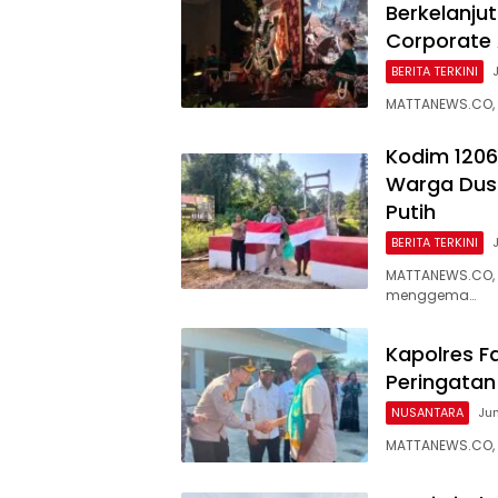
Berkelanjut
Corporate
BERITA TERKINI
MATTANEWS.CO, S
Kodim 1206
Warga Dus
Putih
BERITA TERKINI
MATTANEWS.CO, 
menggema…
Kapolres F
Peringatan
NUSANTARA
Jum
MATTANEWS.CO, F