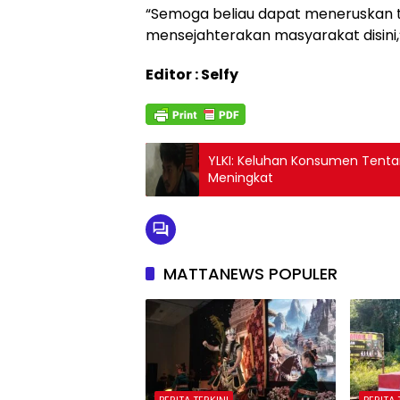
“Semoga beliau dapat meneruskan 
mensejahterakan masyarakat disini,”
Editor : Selfy
YLKI: Keluhan Konsumen Tent
Meningkat
MATTANEWS POPULER
BERITA TERKINI
BERITA 