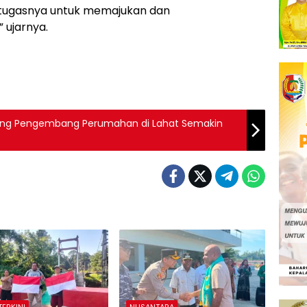
tugasnya untuk memajukan dan
 ujarnya.
ang Pengembang Perumahan di Lahat Semakin
TERKINI
NUSANTARA