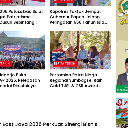
206 Putussibau Sulut
Kapolres Fakfak Jemput
at Patriotisme
Gubernur Papua Jelang
Dusun Sebintang
Peringatan 666 Tahun Islam
Lautan Bendera Merah
Masuk Tanah Papua
TERKINI
BERITA TERKINI
idoarjo Buka
Pertamina Patra Niaga
AP 2026, Pelepasan
Regional Sumbagsel Raih
andai Dimulainya
Gold TJSL & CSR Award
Olahraga dan Seni
BUMN Track 2026 Lewat
Binaan
Program Talang Berseri
r East Java 2026 Perkuat Sinergi Bisnis