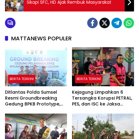
Sikapi SFC, HD Ajak Rembuk Masyarakat
MATTANEWS POPULER
BERITA TERKINI
BERITA TERKINI
Ditlantas Polda Sumsel
Kejagung Limpahkan 6
Resmi Groundbreaking
Tersangka Korupsi PETRAL,
Gedung BPKB Prototype,
PES, dan ISC ke Jaksa
Target Rampung
Penuntut Umum, Kasus
Desember 2026
Tata Kelola Minyak Masuk
Tahap Penuntutan