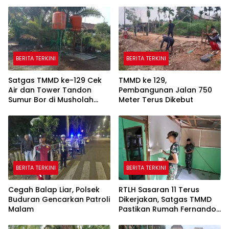
BERITA TERKINI
BERITA TERKINI
Satgas TMMD ke-129 Cek
TMMD ke 129,
Air dan Tower Tandon
Pembangunan Jalan 750
Sumur Bor di Musholah
Meter Terus Dikebut
Hidayatullah
BERITA TERKINI
BERITA TERKINI
Cegah Balap Liar, Polsek
RTLH Sasaran 11 Terus
Buduran Gencarkan Patroli
Dikerjakan, Satgas TMMD
Malam
Pastikan Rumah Fernando
Semakin Layak