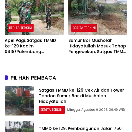
BERITA TERKINI
BERITA TERKINI
Apel Pagi, Satgas TMMD
Sumur Bor Musholah
ke-129 Kodim
Hidayatullah Masuk Tahap
0418/Palembang
Pengecekan, Satgas TMMD
Matangkan Kesiapan
Pastikan Air dan Tandon
Sebelum Bertugas
Berfungsi
PILIHAN PEMBACA
Satgas TMMD ke-129 Cek Air dan Tower
Tandon Sumur Bor di Musholah
Hidayatullah
BERITA TERKINI
Minggu, Agustus 9 2026 09:49 WIB
TMMD ke 129, Pembangunan Jalan 750