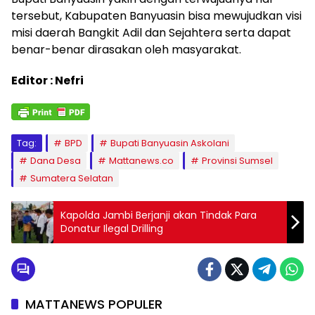
tersebut, Kabupaten Banyuasin bisa mewujudkan visi
misi daerah Bangkit Adil dan Sejahtera serta dapat
benar-benar dirasakan oleh masyarakat.
Editor : Nefri
Tag:
BPD
Bupati Banyuasin Askolani
Dana Desa
Mattanews.co
Provinsi Sumsel
Sumatera Selatan
Kapolda Jambi Berjanji akan Tindak Para
Donatur Ilegal Drilling
MATTANEWS POPULER