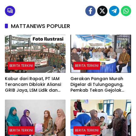
MATTANEWS POPULER
BERITA TERKINI
BERITA TERKINI
Kabur dari Rapat, PT IAM
Gerakan Pangan Murah
Terancam Diblokir Aliansi
Digelar di Tulungagung,
GRIB Jaya, LSM Lidik dan
Pemkab Tekan Gejolak
Warga PALI
Harga dan Jaga Daya Beli
Warga
BERITA TERKINI
BERITA TERKINI