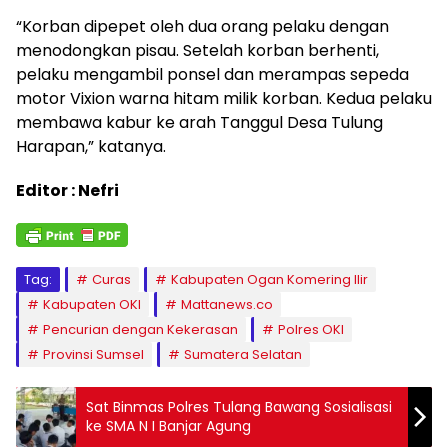
“Korban dipepet oleh dua orang pelaku dengan
menodongkan pisau. Setelah korban berhenti,
pelaku mengambil ponsel dan merampas sepeda
motor Vixion warna hitam milik korban. Kedua pelaku
membawa kabur ke arah Tanggul Desa Tulung
Harapan,” katanya.
Editor : Nefri
Tag:
Curas
Kabupaten Ogan Komering Ilir
Kabupaten OKI
Mattanews.co
Pencurian dengan Kekerasan
Polres OKI
Provinsi Sumsel
Sumatera Selatan
Sat Binmas Polres Tulang Bawang Sosialisasi
ke SMA N I Banjar Agung