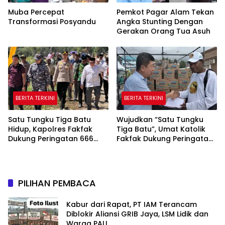
Muba Percepat
Pemkot Pagar Alam Tekan
Transformasi Posyandu
Angka Stunting Dengan
Gerakan Orang Tua Asuh
BERITA TERKINI
BERITA TERKINI
Satu Tungku Tiga Batu
Wujudkan “Satu Tungku
Hidup, Kapolres Fakfak
Tiga Batu”, Umat Katolik
Dukung Peringatan 666
Fakfak Dukung Peringatan
Tahun Islam di Tanah
666 Tahun Islam Masuk
Papua
Papua
PILIHAN PEMBACA
Kabur dari Rapat, PT IAM Terancam
Diblokir Aliansi GRIB Jaya, LSM Lidik dan
Warga PALI