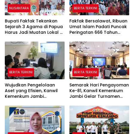
NUSANTARA
BERITA TERKINI
Bupati Fakfak Tekankan
Fakfak Bersalawat, Ribuan
Sejarah 3 Agama di Papua
Umat Islam Padati Puncak
Harus Jadi Muatan Lokal di
Peringatan 666 Tahun
Sekolah
Islam Masuk Tanah Papua
BERITA TERKINI
BERITA TERKINI
Wujudkan Pengelolaan
Semarak Hari Pengayoman
Aset yang Efisien, Kanwil
Ke-81, Kanwil Kemenkum
Kemenkum Jambi
Jambi Gelar Turnamen
Laksanakan Lelang BMN
Domino, Catur, dan E-Sport
Secara Transparan