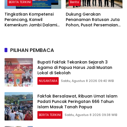
BERITA TERKINI
Berita
Tingkatkan Kompetensi
Dukung Gerakan
Perancang, Kanwil
Penanaman Ratusan Juta
Kemenkum Jambi Dalami
Pohon, Pusat Persemaian
Urgensi Pengundangan
Sriwijaya Kemampo
Peraturan Perundang-
Perkuat Jaringan
undangan
Persemaian Nasional*
PILIHAN PEMBACA
Bupati Fakfak Tekankan Sejarah 3
Agama di Papua Harus Jadi Muatan
Lokal di Sekolah
NUSANTARA
Sabtu, Agustus 8 2026 09:40 WIB
Fakfak Bersalawat, Ribuan Umat Islam
Padati Puncak Peringatan 666 Tahun
Islam Masuk Tanah Papua
BERITA TERKINI
Sabtu, Agustus 8 2026 09:38 WIB