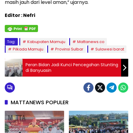
masih jauh dari level aman,” ujarnya.
Editor : Nefri
Tag:
Kabupaten Mamuju
Mattanews.co
Pilkada Mamuju
Provinsi Sulbar
Sulawesi barat
Peran Bidan Jadi Kunci Pencegahan Stunting
di Banyuasin
MATTANEWS POPULER