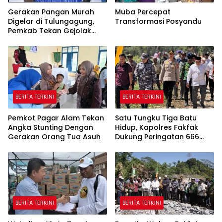
Gerakan Pangan Murah
Muba Percepat
Digelar di Tulungagung,
Transformasi Posyandu
Pemkab Tekan Gejolak
Harga dan Jaga Daya Beli
Warga
BERITA TERKINI
BERITA TERKINI
Pemkot Pagar Alam Tekan
Satu Tungku Tiga Batu
Angka Stunting Dengan
Hidup, Kapolres Fakfak
Gerakan Orang Tua Asuh
Dukung Peringatan 666
Tahun Islam di Tanah
Papua
BERITA TERKINI
BERITA TERKINI