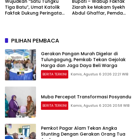
Wujudkan “Satu Tungku
Bupati – Wabup Fakfak
Tiga Batu”, Umat Katolik
Ziarah ke Makam Syekh
Fakfak Dukung Peringatan
Abdul Ghaffar, Pemda
666 Tahun Islam Masuk
Fakfak Matangkan
Papua
Peringatan 666 Tahun
Islam Masuk Tanah Papua
PILIHAN PEMBACA
Gerakan Pangan Murah Digelar di
Tulungagung, Pemkab Tekan Gejolak
Harga dan Jaga Daya Beli Warga
BERITA TERKINI
Kamis, Agustus 6 2026 22:21 WIB
Muba Percepat Transformasi Posyandu
BERITA TERKINI
Kamis, Agustus 6 2026 20:58 WIB
Pemkot Pagar Alam Tekan Angka
Stunting Dengan Gerakan Orang Tua