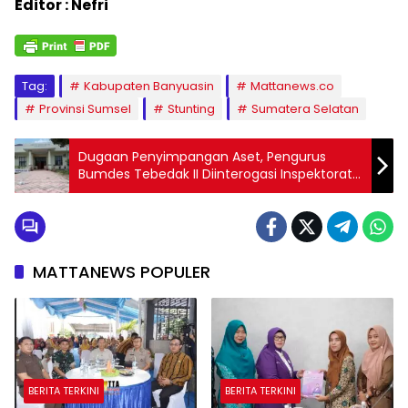
Editor : Nefri
Tag:
Kabupaten Banyuasin
Mattanews.co
Provinsi Sumsel
Stunting
Sumatera Selatan
Dugaan Penyimpangan Aset, Pengurus
Bumdes Tebedak II Diinterogasi Inspektorat
Ogan Ilir
MATTANEWS POPULER
BERITA TERKINI
BERITA TERKINI