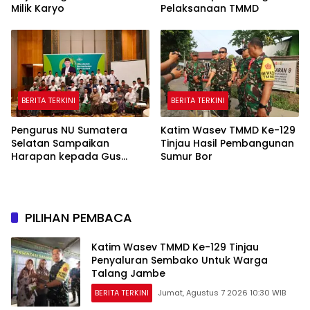
Milik Karyo
Pelaksanaan TMMD
BERITA TERKINI
BERITA TERKINI
Pengurus NU Sumatera
Katim Wasev TMMD Ke-129
Selatan Sampaikan
Tinjau Hasil Pembangunan
Harapan kepada Gus
Sumur Bor
Rozin: Perkuat Ranting dan
Pesantren
PILIHAN PEMBACA
Katim Wasev TMMD Ke-129 Tinjau
Penyaluran Sembako Untuk Warga
Talang Jambe
BERITA TERKINI
Jumat, Agustus 7 2026 10:30 WIB