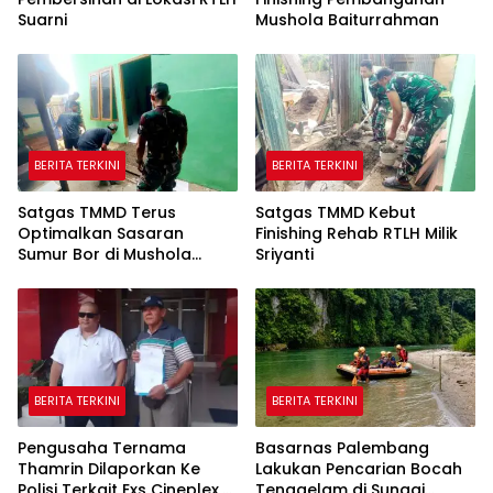
Suarni
Mushola Baiturrahman
BERITA TERKINI
BERITA TERKINI
Satgas TMMD Terus
Satgas TMMD Kebut
Optimalkan Sasaran
Finishing Rehab RTLH Milik
Sumur Bor di Mushola
Sriyanti
Hidayatullah
BERITA TERKINI
BERITA TERKINI
Pengusaha Ternama
Basarnas Palembang
Thamrin Dilaporkan Ke
Lakukan Pencarian Bocah
Polisi Terkait Exs Cineplex,
Tenggelam di Sungai