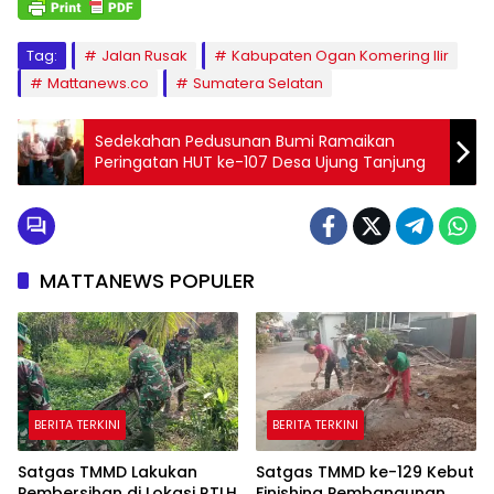
Tag:
Jalan Rusak
Kabupaten Ogan Komering Ilir
Mattanews.co
Sumatera Selatan
Sedekahan Pedusunan Bumi Ramaikan
Peringatan HUT ke-107 Desa Ujung Tanjung
MATTANEWS POPULER
BERITA TERKINI
BERITA TERKINI
Satgas TMMD Lakukan
Satgas TMMD ke-129 Kebut
Pembersihan di Lokasi RTLH
Finishing Pembangunan