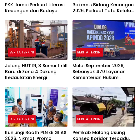
PKK Jambi Perkuat Literasi
Rakernis Bidang Keuangan
Keuangan dan Budaya
2026, Perkuat Tata Kelola
Kelola Sampah dari Rumah
Keuangan yang
Transparan dan Akuntabel
BERITA TERKINI
BERITA TERKINI
Jelang HUT RI, 3 Sumur Infill
Mulai September 2026,
Baru di Zona 4 Dukung
Sebanyak 470 Layanan
Kedaulatan Energi
Kementerian Hukum
Beralih Sepenuhnya ke
Sistem Digital
BERITA TERKINI
BERITA TERKINI
Kunjungi Booth PLN di GIIAS
Pemkab Malang Usung
2026, Nikmati Promo
Konsep Koridor Terpadu,