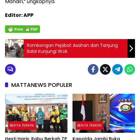
Mandiri,” ungkapnya.
Editor: APP
Rombongan Pejabat Asahan dan Tanjung
Balai Kunjungi WJA
MATTANEWS POPULER
BERITA TERKINI
BERITA TERKINI
Hesti Haris: Rabu Berkah TP
Kapolda Jambi Buka