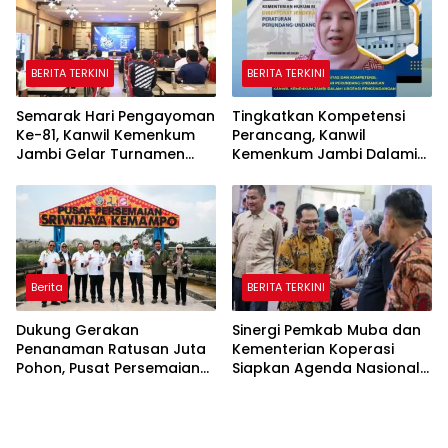
BERITA TERKINI
BERITA TERKINI
Semarak Hari Pengayoman
Tingkatkan Kompetensi
Ke-81, Kanwil Kemenkum
Perancang, Kanwil
Jambi Gelar Turnamen
Kemenkum Jambi Dalami
Domino, Catur, dan E-Sport
Urgensi Pengundangan
Peraturan Perundang-
undangan
Berita
BERITA TERKINI
Dukung Gerakan
Sinergi Pemkab Muba dan
Penanaman Ratusan Juta
Kementerian Koperasi
Pohon, Pusat Persemaian
Siapkan Agenda Nasional
Sriwijaya Kemampo
Hilirisasi Kelapa Sawit
Perkuat Jaringan
Persemaian Nasional*