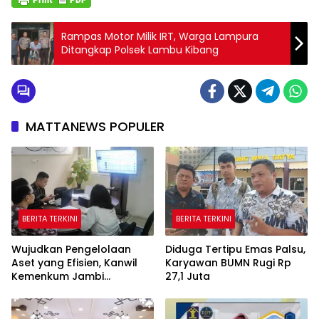
Rampas Motor Milik IRT, Warga Lampura
Ditangkap Polsek Lambu Kibang
MATTANEWS POPULER
BERITA TERKINI
BERITA TERKINI
Wujudkan Pengelolaan
Diduga Tertipu Emas Palsu,
Aset yang Efisien, Kanwil
Karyawan BUMN Rugi Rp
Kemenkum Jambi
27,1 Juta
Laksanakan Lelang BMN
Secara Transparan