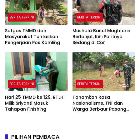
BERITA TERKINI
BERITA TERKINI
Satgas TMMD dan
Mushola Baitul Maghfurin
Masyarakat Tuntaskan
Berlanjut, Kini Paritnya
Pengerjaan Pos Kamling
Sedang di Cor
BERITA TERKINI
BERITA TERKINI
Hari 25 TMMD ke 129, RTLH
Tanamkan Rasa
Milik Sriyanti Masuk
Nasionalisme, TNI dan
Tahapan Finishing
Warga Berbaur Pasang
Umbul-Umbul
PILIHAN PEMBACA