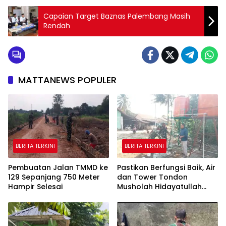
Capaian Target Baznas Palembang Masih
Rendah
MATTANEWS POPULER
BERITA TERKINI
BERITA TERKINI
Pembuatan Jalan TMMD ke
Pastikan Berfungsi Baik, Air
129 Sepanjang 750 Meter
dan Tower Tondon
Hampir Selesai
Musholah Hidayatullah
Dicek Satgas TMMD