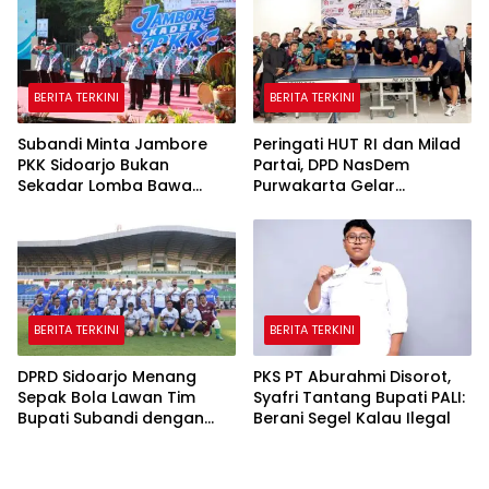
BERITA TERKINI
BERITA TERKINI
Subandi Minta Jambore
Peringati HUT RI dan Milad
PKK Sidoarjo Bukan
Partai, DPD NasDem
Sekadar Lomba Bawa
Purwakarta Gelar
Pulang Piala tapi Juga Ilmu
Turnamen Olahraga
untuk Warga
hingga Baksos Gratis
BERITA TERKINI
BERITA TERKINI
DPRD Sidoarjo Menang
PKS PT Aburahmi Disorot,
Sepak Bola Lawan Tim
Syafri Tantang Bupati PALI:
Bupati Subandi dengan
Berani Segel Kalau Ilegal
Skor 3-1 di Gelora Delta