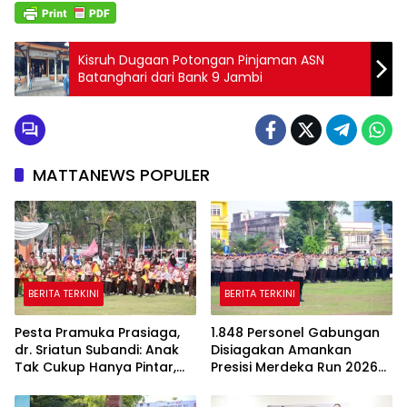
Kisruh Dugaan Potongan Pinjaman ASN
Batanghari dari Bank 9 Jambi
MATTANEWS POPULER
BERITA TERKINI
BERITA TERKINI
Pesta Pramuka Prasiaga,
1.848 Personel Gabungan
dr. Sriatun Subandi: Anak
Disiagakan Amankan
Tak Cukup Hanya Pintar,
Presisi Merdeka Run 2026
Karakter Baik Harus
di Jambi
Dibentuk Sejak Dini