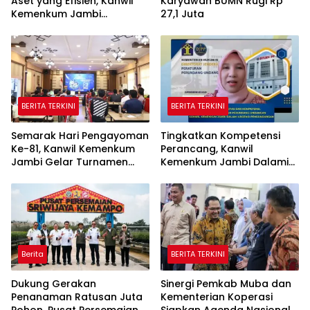
Aset yang Efisien, Kanwil
Karyawan BUMN Rugi Rp
Kemenkum Jambi
27,1 Juta
Laksanakan Lelang BMN
Secara Transparan
BERITA TERKINI
BERITA TERKINI
Semarak Hari Pengayoman
Tingkatkan Kompetensi
Ke-81, Kanwil Kemenkum
Perancang, Kanwil
Jambi Gelar Turnamen
Kemenkum Jambi Dalami
Domino, Catur, dan E-Sport
Urgensi Pengundangan
Peraturan Perundang-
undangan
Berita
BERITA TERKINI
Dukung Gerakan
Sinergi Pemkab Muba dan
Penanaman Ratusan Juta
Kementerian Koperasi
Pohon, Pusat Persemaian
Siapkan Agenda Nasional