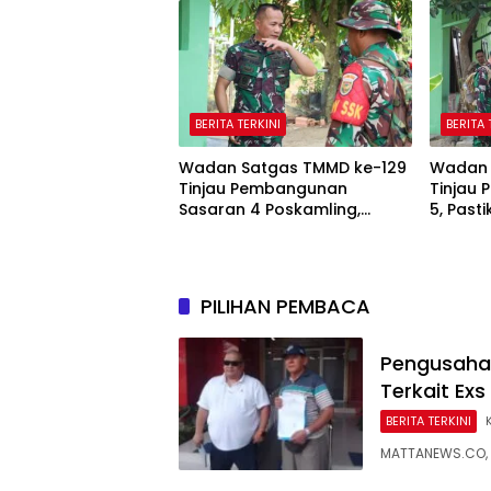
BERITA TERKINI
BERITA 
Wadan Satgas TMMD ke-129
Wadan 
Tinjau Pembangunan
Tinjau 
Sasaran 4 Poskamling,
5, Pasti
Pastikan Pekerjaan Sesuai
Suwarn
Perencanaan
PILIHAN PEMBACA
Pengusaha 
Terkait Ex
BERITA TERKINI
MATTANEWS.CO, P