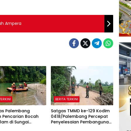
wah Ampera
TERKINI
BERITA TERKINI
as Palembang
Satgas TMMD ke-129 Kodim
n Pencarian Bocah
0418/Palembang Percepat
lam di Sungai
Penyelesaian Pembangunan
ng
Jalan 750 Meter