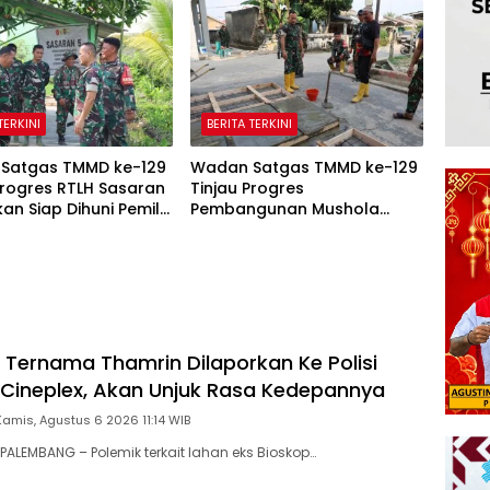
TERKINI
BERITA TERKINI
Satgas TMMD ke-129
Wadan Satgas TMMD ke-129
Progres RTLH Sasaran
Tinjau Progres
kan Siap Dihuni Pemilik
Pembangunan Mushola
i
Baitul Makfurin
Ternama Thamrin Dilaporkan Ke Polisi
s Cineplex, Akan Unjuk Rasa Kedepannya
Kamis, Agustus 6 2026 11:14 WIB
ALEMBANG – Polemik terkait lahan eks Bioskop…