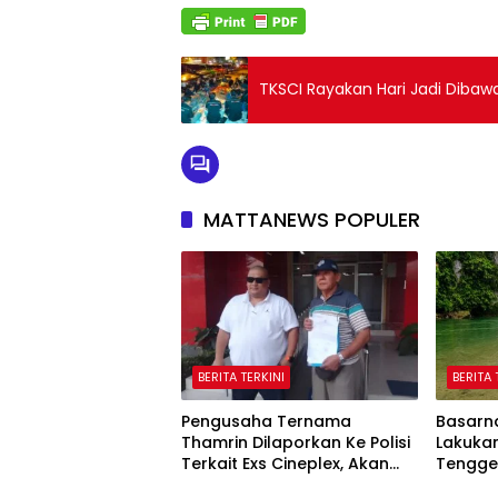
TKSCI Rayakan Hari Jadi Diba
MATTANEWS POPULER
BERITA TERKINI
BERITA 
Pengusaha Ternama
Basarn
Thamrin Dilaporkan Ke Polisi
Lakuka
Terkait Exs Cineplex, Akan
Tengge
Unjuk Rasa Kedepannya
Selabu