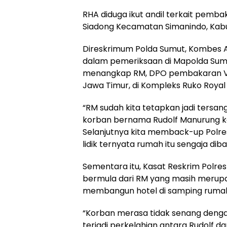
RHA diduga ikut andil terkait pembak
Siadong Kecamatan Simanindo, Kabupa
Direskrimum Polda Sumut, Kombes An
dalam pemeriksaan di Mapolda Sumut
menangkap RM, DPO pembakaran Villa
Jawa Timur, di Kompleks Ruko Royal 
“RM sudah kita tetapkan jadi tersan
korban bernama Rudolf Manurung ke
Selanjutnya kita memback-up Polres
lidik ternyata rumah itu sengaja di
Sementara itu, Kasat Reskrim Polre
bermula dari RM yang masih merup
membangun hotel di samping rumah 
“Korban merasa tidak senang denga
terjadi perkelahian antara Rudolf dan