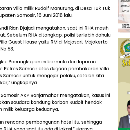
aran Villa milik Rudolf Manurung, di Desa Tuk Tuk
ten Samosir, 16 Juni 2018 lalu.
di Rian Djajadi mengatakan, saat ini RHA masih
. Sebelum RHA ditangkap, polisi terlebih dahulu
 Guest House yaitu RM di Mojosari, Mojokerto,
No 53.
gka. Penangkapan ini bermula dari laporan
 Polres Samosir atas dugaan pembakaran Villa.
 Samosir untuk mengejar pelaku, setelah kita
bakar,” ungkapnya
s Samosir AKP Banjarnahor mengatakan, kasus ini
akan saudara kandung korban Rudolf hendak
milik keluarga keduanya.
n rencana pembangunan hotel itu, sehingga
 RHA yang saat itu ada di lokasi,” ujarnya.