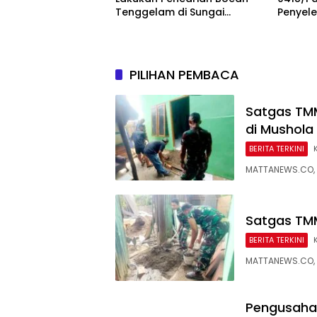
Tenggelam di Sungai
Penyel
Selabung
Jalan 7
PILIHAN PEMBACA
Satgas TM
di Mushola
BERITA TERKINI
MATTANEWS.CO, 
Satgas TMMD
BERITA TERKINI
MATTANEWS.CO, 
Pengusaha 