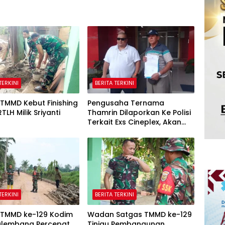
TERKINI
BERITA TERKINI
TMMD Kebut Finishing
Pengusaha Ternama
TLH Milik Sriyanti
Thamrin Dilaporkan Ke Polisi
Terkait Exs Cineplex, Akan
Unjuk Rasa Kedepannya
TERKINI
BERITA TERKINI
 TMMD ke-129 Kodim
Wadan Satgas TMMD ke-129
alembang Percepat
Tinjau Pembangunan