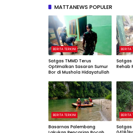
MATTANEWS POPULER
BERITA TERKINI
BERITA 
Satgas TMMD Terus
Satgas 
Optimalkan Sasaran Sumur
Rehab R
Bor di Mushola Hidayatullah
BERITA TERKINI
BERITA 
Basarnas Palembang
Satgas
Lakukan Pencarian Bocah
0418/P