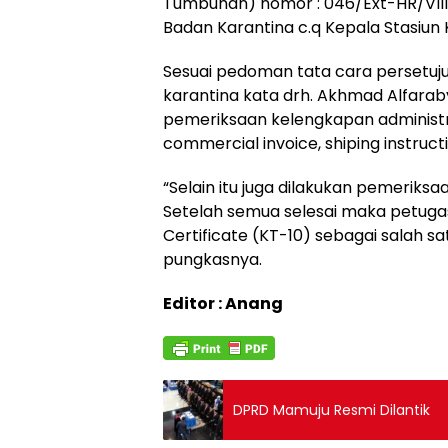
Tumbuhan) nomor : 046/Ext-HR/VIII/
Badan Karantina c.q Kepala Stasiun 
Sesuai pedoman tata cara persetuj
karantina kata drh. Akhmad Alfarab
pemeriksaan kelengkapan administras
commercial invoice, shiping instru
“Selain itu juga dilakukan pemeriks
Setelah semua selesai maka petuga
Certificate (KT-10) sebagai salah sa
pungkasnya.
Editor : Anang
DPRD Mamuju Resmi Dilantik