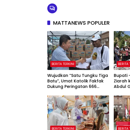
MATTANEWS POPULER
BERITA TERKINI
BERITA 
Wujudkan “Satu Tungku Tiga
Bupati
Batu”, Umat Katolik Fakfak
Ziarah
Dukung Peringatan 666
Abdul 
Tahun Islam Masuk Papua
Fakfak
Peringa
Masuk 
BERITA TERKINI
BERITA 