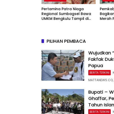
Pertamina Patra Niaga
Pemkab
Regional Sumbagsel Bawa
Bagikan
UMKM Bengkulu Tampil di
Merah Pu
Indonesia Fashion Week
Nasiona
2026
Setiap
PILIHAN PEMBACA
Wujudkan “
Fakfak Duk
Papua
BERITA TERKINI
MATTANEWS.CO, 
Bupati – W
Ghaffar, P
Tahun Isl
BERITA TERKINI