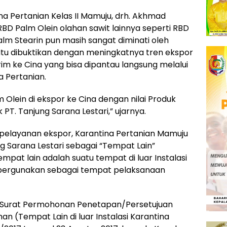
tina Pertanian Kelas II Mamuju, drh. Akhmad
 RBD Palm Olein olahan sawit lainnya seperti RBD
Palm Stearin pun masih sangat diminati oleh
 Itu dibuktikan dengan meningkatnya tren ekspor
kirim ke Cina yang bisa dipantau langsung melalui
a Pertanian.
m Olein di ekspor ke Cina dengan nilai Produk
k PT. Tanjung Sarana Lestari,” ujarnya.
 pelayanan ekspor, Karantina Pertanian Mamuju
 Sarana Lestari sebagai “Tempat Lain”
empat lain adalah suatu tempat di luar Instalasi
pergunakan sebagai tempat pelaksanaan
an Surat Permohonan Penetapan/Persetujuan
 (Tempat Lain di luar Instalasi Karantina