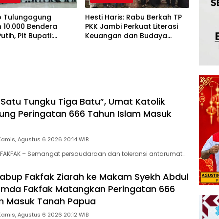
 Tulungagung
Hesti Haris: Rabu Berkah TP
 10.000 Bendera
PKK Jambi Perkuat Literasi
tih, Plt Bupati:
Keuangan dan Budaya
lisme Harus Hidup di
Kelola Sampah dari Rumah
 Rumah
Satu Tungku Tiga Batu”, Umat Katolik
ung Peringatan 666 Tahun Islam Masuk
Kamis, Agustus 6 2026 20:14 WIB
FAKFAK – Semangat persaudaraan dan toleransi antarumat…
abup Fakfak Ziarah ke Makam Syekh Abdul
emda Fakfak Matangkan Peringatan 666
am Masuk Tanah Papua
Kamis, Agustus 6 2026 20:12 WIB