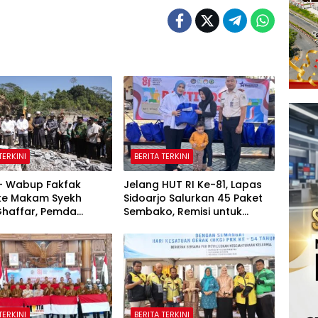
TERKINI
BERITA TERKINI
 – Wabup Fakfak
Jelang HUT RI Ke-81, Lapas
 ke Makam Syekh
Sidoarjo Salurkan 45 Paket
Ghaffar, Pemda
Sembako, Remisi untuk
 Matangkan
Ratusan Napi dan 12 Bebas
tan 666 Tahun Islam
Tanah Papua
TERKINI
BERITA TERKINI