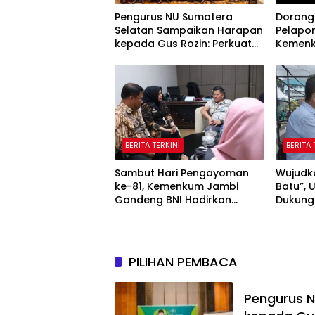
Pengurus NU Sumatera
Dorong
Selatan Sampaikan Harapan
Pelapor
kepada Gus Rozin: Perkuat
Kemenk
Ranting dan Pesantren
Sosiali
Korpora
Adminis
BERITA TERKINI
BERITA 
Sambut Hari Pengayoman
Wujudk
ke-81, Kemenkum Jambi
Batu”, 
Gandeng BNI Hadirkan
Dukung
Program Pencatatan Hak
Tahun 
Cipta Gratis
PILIHAN PEMBACA
Pengurus 