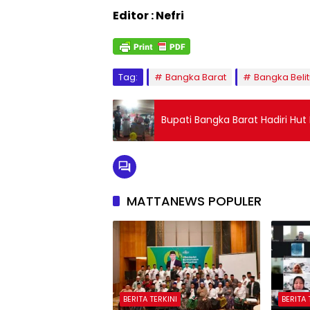
Editor : Nefri
Tag:
Bangka Barat
Bangka Beli
Bupati Bangka Barat Hadiri Hut 
MATTANEWS POPULER
BERITA TERKINI
BERITA 