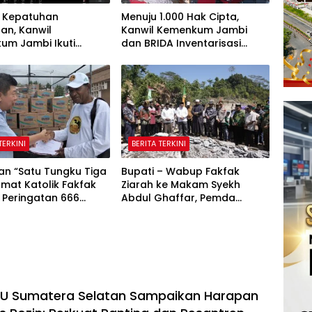
 Kepatuhan
Menuju 1.000 Hak Cipta,
an, Kanwil
Kanwil Kemenkum Jambi
um Jambi Ikuti
dan BRIDA Inventarisasi
sasi Penetapan
Potensi Karya Daerah
si Nonaktif Secara
tratif
TERKINI
BERITA TERKINI
an “Satu Tungku Tiga
Bupati – Wabup Fakfak
Umat Katolik Fakfak
Ziarah ke Makam Syekh
 Peringatan 666
Abdul Ghaffar, Pemda
Islam Masuk Papua
Fakfak Matangkan
Peringatan 666 Tahun Islam
Masuk Tanah Papua
NU Sumatera Selatan Sampaikan Harapan