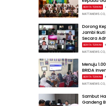
kepada Gus
BERITA TERKINI
MATTANEWS.CO, 
Dorong Ke
Jambi Ikuti
Secara Adm
BERITA TERKINI
MATTANEWS.CO, 
Menuju 1.0
BRIDA Inve
BERITA TERKINI
MATTANEWS.CO, 
Sambut Ha
Gandeng B