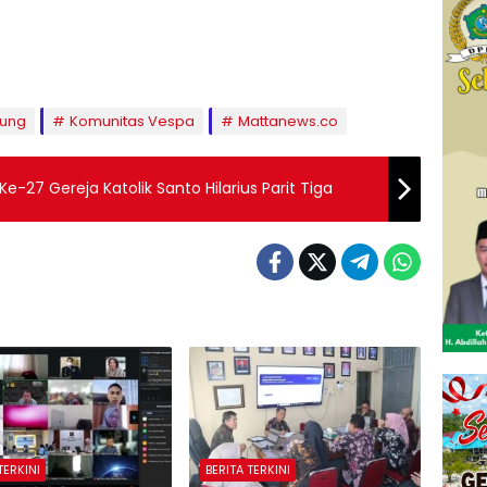
tung
Komunitas Vespa
Mattanews.co
Ke-27 Gereja Katolik Santo Hilarius Parit Tiga
TERKINI
BERITA TERKINI