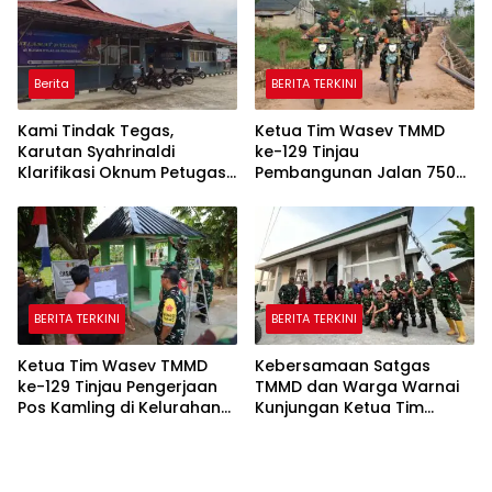
Berita
BERITA TERKINI
Kami Tindak Tegas,
Ketua Tim Wasev TMMD
Karutan Syahrinaldi
ke-129 Tinjau
Klarifikasi Oknum Petugas
Pembangunan Jalan 750
Rutan Putussibau Terseret
Meter di Kelurahan Talang
Komentar Pedas Kasus
Jambe
Pasien BPJS
BERITA TERKINI
BERITA TERKINI
Ketua Tim Wasev TMMD
Kebersamaan Satgas
ke-129 Tinjau Pengerjaan
TMMD dan Warga Warnai
Pos Kamling di Kelurahan
Kunjungan Ketua Tim
Talang Jambe
Wasev TMMD ke-129