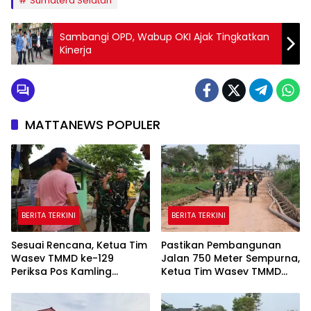
Sumatera Selatan
Sambangi OPD, Wabup OKI Ajak Tingkatkan
Kinerja
MATTANEWS POPULER
BERITA TERKINI
BERITA TERKINI
Sesuai Rencana, Ketua Tim
Pastikan Pembangunan
Wasev TMMD ke-129
Jalan 750 Meter Sempurna,
Periksa Pos Kamling
Ketua Tim Wasev TMMD
Kelurahan Talang Jambe
ke-129 Tinjau Lokasi
Menggunakan Trail