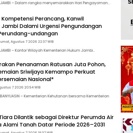
 JAMBI – Dalam rangka menyemarakkan Hari Pengayoman…
 Kompetensi Perancang, Kanwil
Jambi Dalami Urgensi Pengundangan
 Perundang-undangan
Jumat, Agustus 7 2026 22:37 WIB
JAMBI – Kantor Wilayah Kementerian Hukum Jambi…
rakan Penanaman Ratusan Juta Pohon,
emaian Sriwijaya Kemampo Perkuat
ersemaian Nasional*
gustus 7 2026 20:54 WIB
BANYUASIN – Kementerian Kehutanan bersama Kementerian
Tiara Dilantik sebagai Direktur Perumda Air
a Alami Tanah Datar Periode 2026–2031
Jumat, Agustus 7 2026 19:37 WIB