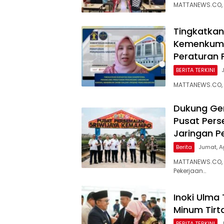
MATTANEWS.CO,
Tingkatkan
Kemenkum 
Peraturan
BERITA TERKINI
MATTANEWS.CO, 
Dukung Ge
Pusat Pers
Jaringan P
Berita
Jumat, A
MATTANEWS.CO, 
Pekerjaan…
Inoki Ulma 
Minum Tirt
BERITA TERKINI