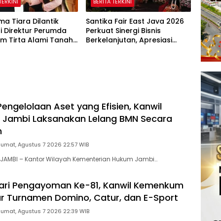
TERKINI
BERITA TERKINI
lma Tiara Dilantik
Santika Fair East Java 2026
i Direktur Perumda
Perkuat Sinergi Bisnis
um Tirta Alami Tanah
Berkelanjutan, Apresiasi
eriode 2026–2031
Mitra Korporasi Lewat
Corporate Award
engelolaan Aset yang Efisien, Kanwil
Jambi Laksanakan Lelang BMN Secara
n
Jumat, Agustus 7 2026 22:57 WIB
JAMBI – Kantor Wilayah Kementerian Hukum Jambi…
ari Pengayoman Ke-81, Kanwil Kemenkum
r Turnamen Domino, Catur, dan E-Sport
Jumat, Agustus 7 2026 22:39 WIB