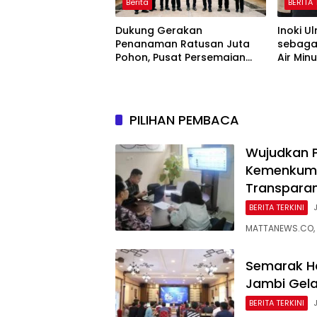
Berita
BERITA 
Dukung Gerakan
Inoki U
Penanaman Ratusan Juta
sebaga
Pohon, Pusat Persemaian
Air Min
Sriwijaya Kemampo Perkuat
Datar P
Jaringan Persemaian
Nasional*
PILIHAN PEMBACA
Wujudkan P
Kemenkum 
Transpara
BERITA TERKINI
MATTANEWS.CO, 
Semarak H
Jambi Gela
BERITA TERKINI