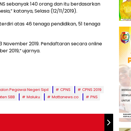
S sebanyak 140 orang dan itu berdasarkan
ia,” katanya, Selasa (12/11/2019).
erdiri atas 46 tenaga pendidikan, 51 tenaga
3 November 2019. Pendaftaran secara online
r 2019,” ujarnya.
alon Pegawai Negeri Sipil
CPNS
CPNS 2019
ten SBB
Maluku
Mattanews.co
PNS