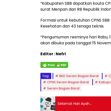
“Kabupaten SBB dapatkan kouta CPN
surat Menpan dan RB Republik Indones
Formasi untuk kebutuhan CPNS SBB t
Kesehatan dan 43 tenaga teknis.
“Pengumuman resminya hari Rabu, 1
akan dibuka pada tanggal 15 Novembe
Editor : Nefri
Tag:
BKD Seram Bagian Barat
C
CPNS Seram Bagian Barat
Kabupa
Seram Bagian Barat
Selamat Hari Ayah…