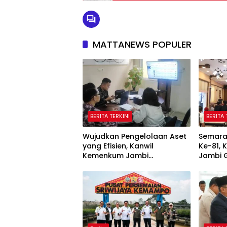
MATTANEWS POPULER
BERITA TERKINI
BERITA 
Wujudkan Pengelolaan Aset
Semara
yang Efisien, Kanwil
Ke-81,
Kemenkum Jambi
Jambi 
Laksanakan Lelang BMN
Domino,
Secara Transparan