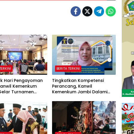
TERKINI
BERITA TERKINI
k Hari Pengayoman
Tingkatkan Kompetensi
 Kanwil Kemenkum
Perancang, Kanwil
Gelar Turnamen
Kemenkum Jambi Dalami
 Catur, dan E-Sport
Urgensi Pengundangan
Peraturan Perundang-
undangan