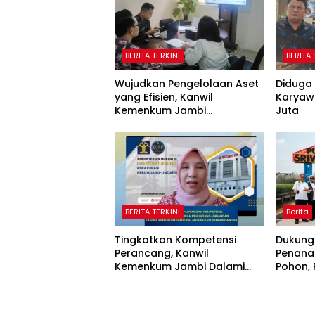
BERITA TERKINI
BERITA 
Wujudkan Pengelolaan Aset
Diduga 
yang Efisien, Kanwil
Karyaw
Kemenkum Jambi
Juta
Laksanakan Lelang BMN
Secara Transparan
BERITA TERKINI
Berita
Tingkatkan Kompetensi
Dukung
Perancang, Kanwil
Penana
Kemenkum Jambi Dalami
Pohon,
Urgensi Pengundangan
Sriwij
Peraturan Perundang-
Jaring
undangan
Nasiona