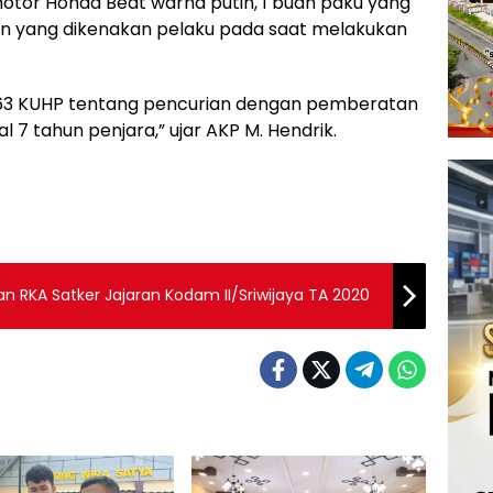
motor Honda Beat warna putih, 1 buah paku yang
ian yang dikenakan pelaku pada saat melakukan
 363 KUHP tentang pencurian dengan pemberatan
 tahun penjara,” ujar AKP M. Hendrik.
 RKA Satker Jajaran Kodam II/Sriwijaya TA 2020