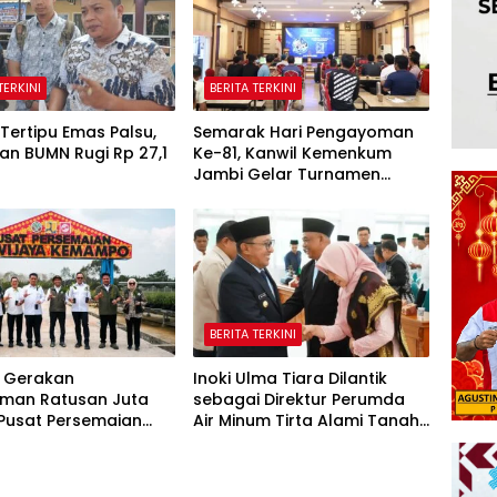
TERKINI
BERITA TERKINI
Tertipu Emas Palsu,
Semarak Hari Pengayoman
an BUMN Rugi Rp 27,1
Ke-81, Kanwil Kemenkum
Jambi Gelar Turnamen
Domino, Catur, dan E-Sport
BERITA TERKINI
 Gerakan
Inoki Ulma Tiara Dilantik
man Ratusan Juta
sebagai Direktur Perumda
 Pusat Persemaian
Air Minum Tirta Alami Tanah
aya Kemampo Perkuat
Datar Periode 2026–2031
an Persemaian
l*