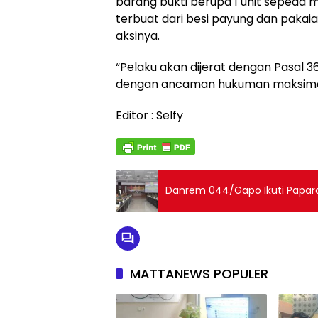
barang bukti berupa 1 unit sepeda 
terbuat dari besi payung dan paka
aksinya.
“Pelaku akan dijerat dengan Pasal
dengan ancaman hukuman maksimal 7
Editor : Selfy
Danrem 044/Gapo Ikuti Paparan
MATTANEWS POPULER