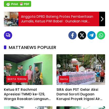
Anggota DPRD Bateng Protes Pemberitaan
Jurnalis, Ketua PWI Babel : Gunakan Hak
Jawab
MATTANEWS POPULER
BERITA TERKINI
Berita
Ketua RT Rachmat
SIRA dan PST Gelar Aksi
Apresiasi TMMD ke-129,
Damai Soroti Dugaan
Warga Rasakan Langsung
Korupsi Proyek Irigasi Air
Manfaat Pembangunan
Lemutu, Desak Harmison
Dihadirkan di Persidangan