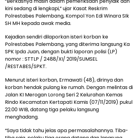
“Berkasnya masih dalam pemeriksaan penyidik dan
kini sedang di lengkapi,” ujar Kasat Reskrim
Polrestabes Palembang, Kompol Yon Edi Winara SIk
SH MH kepada awak media.
Kejadian sendiri dilaporkan isteri korban ke
Polrestabes Palembang, yang diterima langsung Ka
SPK Ipda Juan, dengan bukti laporan polisi (LP)
nomor : STTLP / 2488/XI/ 2019/SUMSEL
/RESTABES/SPKT.
Menurut isteri korban, Ermawati (48), dirinya dan
korban hendak pulang ke rumah. Dengan melintas di
Jalan KI Merogan Lorong Seri 2 Kelurahan Kemas
Rindo Kecamatan Kertapati Kamis (07/11/2019) pukul
22.00 WIB, datang tiga pelaku langsung
menghadang.
“Saya tidak tahu jelas apa permasalahannya. Tiba-
tiba saja, pelaku tiga orang datang dan langsung