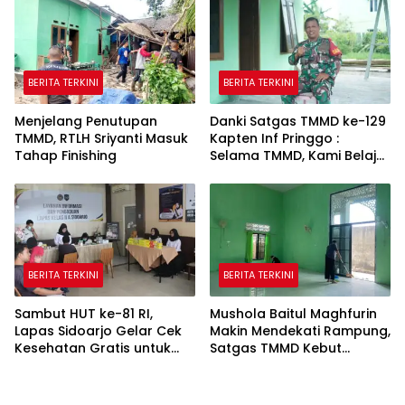
BERITA TERKINI
BERITA TERKINI
Menjelang Penutupan
Danki Satgas TMMD ke-129
TMMD, RTLH Sriyanti Masuk
Kapten Inf Pringgo :
Tahap Finishing
Selama TMMD, Kami Belajar
Banyak dari Masyarakat
BERITA TERKINI
BERITA TERKINI
Sambut HUT ke-81 RI,
Mushola Baitul Maghfurin
Lapas Sidoarjo Gelar Cek
Makin Mendekati Rampung,
Kesehatan Gratis untuk
Satgas TMMD Kebut
Warga Binaan dan
Finishing di H+26
Masyarakat