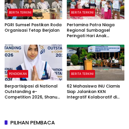
BERITA TERKINI
BERITA TERKINI
PGRI Sumsel Pastikan Roda
Pertamina Patra Niaga
Organisasi Tetap Berjalan
Regional Sumbagsel
Peringati Hari Anak
Nasional 2026 melalui
Edukasi Perlindungan Anak
dan Penguatan Posyandu
PENDIDIKAN
BERITA TERKINI
Berpartisipasi di National
62 Mahasiswa INU Ciamis
Outstanding e-
Siap Jalankan KKN
Competition 2026, Shanum
Integratif Kolaboratif di
dari SMP Muhamadiyah 31
Enam Desa
Jakarta Raih Medali Emas
dan Perak
PILIHAN PEMBACA