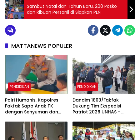
Sambut Natal dan Tahun Baru, 200 Posko
dan Ribuan Personil di Siapkan PLN
MATTANEWS POPULER
PENDIDIKAN
PENDIDIKAN
Polri Humanis, Kapolres
Dandim 1803/Fakfak
Fakfak Sapa Anak TK
Dukung Tim Ekspedisi
dengan Senyuman dan
Patriot 2026 UNHAS –
Cerita
UNPAD Kaji Kawasan
Transmigrasi di Fakfak