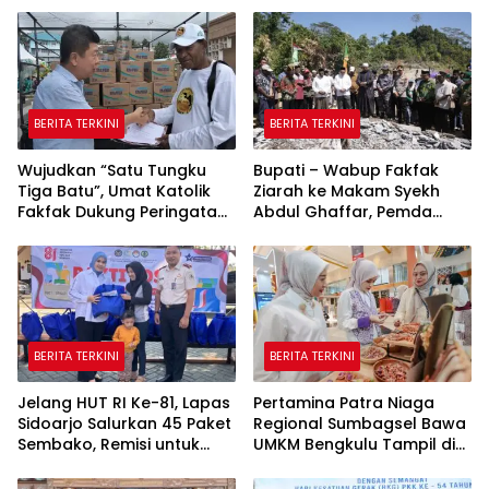
BERITA TERKINI
BERITA TERKINI
Wujudkan “Satu Tungku
Bupati – Wabup Fakfak
Tiga Batu”, Umat Katolik
Ziarah ke Makam Syekh
Fakfak Dukung Peringatan
Abdul Ghaffar, Pemda
666 Tahun Islam Masuk
Fakfak Matangkan
Papua
Peringatan 666 Tahun
Islam Masuk Tanah Papua
BERITA TERKINI
BERITA TERKINI
Jelang HUT RI Ke-81, Lapas
Pertamina Patra Niaga
Sidoarjo Salurkan 45 Paket
Regional Sumbagsel Bawa
Sembako, Remisi untuk
UMKM Bengkulu Tampil di
Ratusan Napi dan 12 Bebas
Indonesia Fashion Week
2026