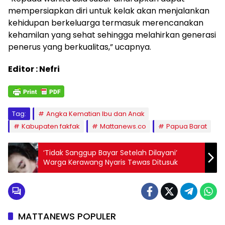
mempersiapkan diri untuk kelak akan menjalankan
kehidupan berkeluarga termasuk merencanakan
kehamilan yang sehat sehingga melahirkan generasi
penerus yang berkualitas,” ucapnya.
Editor : Nefri
Tag:
Angka Kematian Ibu dan Anak
Kabupaten fakfak
Mattanews.co
Papua Barat
‘Tidak Sanggup Bayar Setelah Dilayani’
Warga Kerawang Nyaris Tewas Ditusuk
MATTANEWS POPULER