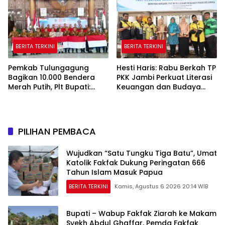
BERITA TERKINI
BERITA TERKINI
Pemkab Tulungagung
Hesti Haris: Rabu Berkah TP
Bagikan 10.000 Bendera
PKK Jambi Perkuat Literasi
Merah Putih, Plt Bupati:
Keuangan dan Budaya
Nasionalisme Harus Hidup
Kelola Sampah dari Rumah
di Setiap Rumah
PILIHAN PEMBACA
Wujudkan “Satu Tungku Tiga Batu”, Umat
Katolik Fakfak Dukung Peringatan 666
Tahun Islam Masuk Papua
BERITA TERKINI
Kamis, Agustus 6 2026 20:14 WIB
Bupati – Wabup Fakfak Ziarah ke Makam
Syekh Abdul Ghaffar, Pemda Fakfak