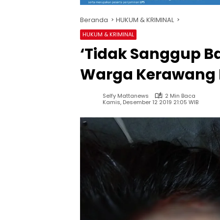
Beranda
HUKUM & KRIMINAL
HUKUM & KRIMINAL
‘Tidak Sanggup Ba
Warga Kerawang N
Selfy Mattanews
2 Min Baca
Kamis, Desember 12 2019 21:05 WIB