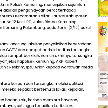
skrim Polsek Kemuning, menunjukan sejumlah
 melakukan penganiayaan berat terhadap
ntemu Kecamatan Kalijati Jatisari Kabupaten
ar No 12 Kost RD, Jalan Rimba Kemuning
 Kemuning Palembang, pada Senin (2/12) pukul
 kami langsung lakukan penyelidikan keberadaan
an CCTV dan dompet berisi identitas tersangka
lau sempat berkilah, namun akhirnya tersangka
a,” jelas Kapolsek Kemuning, AKP Robert
Kanit Reskrim, Iptu Arlan kepada wartawan media
ntara korban dan tersangka melalui aplikasi
mereka sepakat bertemu di lokasi kejadian.
n badan. Lalu, korban meminta bayaran,
bayar, sehingga terjadilah keributan.