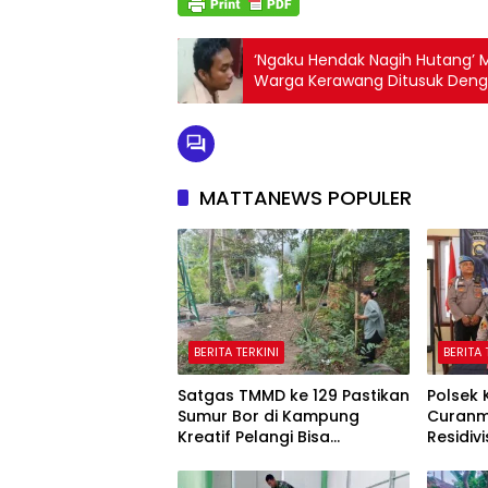
‘Ngaku Hendak Nagih Hutang’ Ma
Warga Kerawang Ditusuk Deng
MATTANEWS POPULER
BERITA TERKINI
BERITA 
Satgas TMMD ke 129 Pastikan
Polsek
Sumur Bor di Kampung
Curanmo
Kreatif Pelangi Bisa
Residiv
Digunakan
Korban