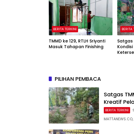
BERITA TERKINI
BERITA 
TMMD ke 129, RTLH Sriyanti
Satgas
Masuk Tahapan Finishing
Kondisi
Keterse
Kreatif
PILIHAN PEMBACA
Satgas TMM
Kreatif Pel
BERITA TERKINI
MATTANEWS.CO, 