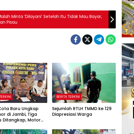
lah Minta ‘Dilayani’ Setelah Itu Tidak Mau Bayar,
an Pisau
TERKINI
BERITA TERKINI
 Kota Baru Ungkap
Sejumlah RTLH TMMD ke 129
r di Jambi, Tiga
Diapresiasi Warga
is Ditangkap, Motor
 Diamankan