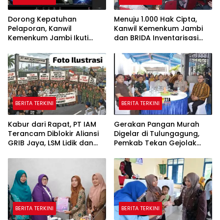
Dorong Kepatuhan
Menuju 1.000 Hak Cipta,
Pelaporan, Kanwil
Kanwil Kemenkum Jambi
Kemenkum Jambi Ikuti
dan BRIDA Inventarisasi
Sosialisasi Penetapan
Potensi Karya Daerah
Korporasi Nonaktif Secara
Administratif
BERITA TERKINI
BERITA TERKINI
Kabur dari Rapat, PT IAM
Gerakan Pangan Murah
Terancam Diblokir Aliansi
Digelar di Tulungagung,
GRIB Jaya, LSM Lidik dan
Pemkab Tekan Gejolak
Warga PALI
Harga dan Jaga Daya Beli
Warga
BERITA TERKINI
BERITA TERKINI