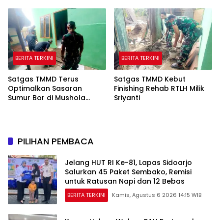
BERITA TERKINI
BERITA TERKINI
Satgas TMMD Terus
Satgas TMMD Kebut
Optimalkan Sasaran
Finishing Rehab RTLH Milik
Sumur Bor di Mushola
Sriyanti
Hidayatullah
PILIHAN PEMBACA
Jelang HUT RI Ke-81, Lapas Sidoarjo
Salurkan 45 Paket Sembako, Remisi
untuk Ratusan Napi dan 12 Bebas
BERITA TERKINI
Kamis, Agustus 6 2026 14:15 WIB