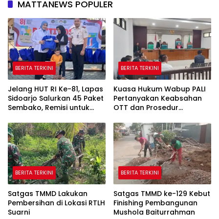
MATTANEWS POPULER
BERITA TERKINI
BERITA TERKINI
Jelang HUT RI Ke-81, Lapas
Kuasa Hukum Wabup PALI
Sidoarjo Salurkan 45 Paket
Pertanyakan Keabsahan
Sembako, Remisi untuk
OTT dan Prosedur
Ratusan Napi dan 12 Bebas
Penangkapan Kangkangi
Undang-Undang
BERITA TERKINI
BERITA TERKINI
Satgas TMMD Lakukan
Satgas TMMD ke-129 Kebut
Pembersihan di Lokasi RTLH
Finishing Pembangunan
Suarni
Mushola Baiturrahman