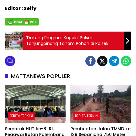
Editor : Selfy
‘Dukung Program Kapolri’ Polsek
Tanjungpinang Tanam Pohon di Polsek
MATTANEWS POPULER
BERITA TERKINI
BERITA TERKINI
Semarak HUT ke-81 RI,
Pembuatan Jalan TMMD ke
Pegawai Rutan Palembang
129 Sepanjang 750 Meter