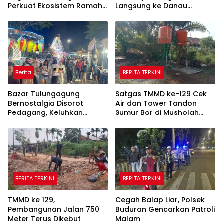
Perkuat Ekosistem Ramah
Langsung ke Danau
Anak melalui Program
Sebetung
TAMASYA
Berita
BERITA TERKINI
Bazar Tulungagung
Satgas TMMD ke-129 Cek
Bernostalgia Disorot
Air dan Tower Tandon
Pedagang, Keluhkan
Sumur Bor di Musholah
Pungutan Kebersihan
Hidayatullah
hingga Listrik Sering Mati
BERITA TERKINI
BERITA TERKINI
TMMD ke 129,
Cegah Balap Liar, Polsek
Pembangunan Jalan 750
Buduran Gencarkan Patroli
Meter Terus Dikebut
Malam