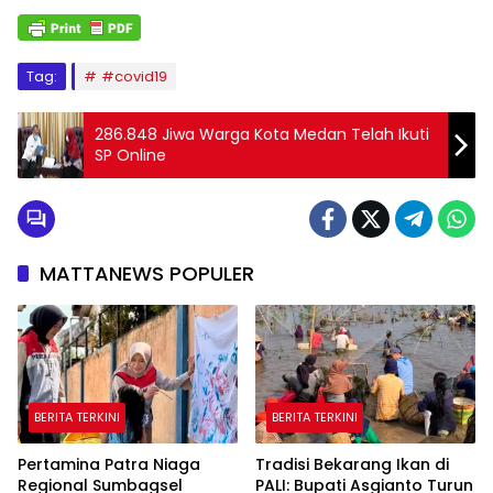
Tag:
#covid19
286.848 Jiwa Warga Kota Medan Telah Ikuti
SP Online
MATTANEWS POPULER
BERITA TERKINI
BERITA TERKINI
Pertamina Patra Niaga
Tradisi Bekarang Ikan di
Regional Sumbagsel
PALI: Bupati Asgianto Turun