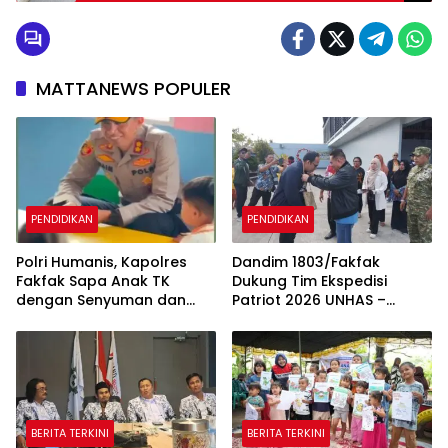
MATTANEWS POPULER
PENDIDIKAN
PENDIDIKAN
Polri Humanis, Kapolres
Dandim 1803/Fakfak
Fakfak Sapa Anak TK
Dukung Tim Ekspedisi
dengan Senyuman dan
Patriot 2026 UNHAS –
Cerita
UNPAD Kaji Kawasan
Transmigrasi di Fakfak
BERITA TERKINI
BERITA TERKINI