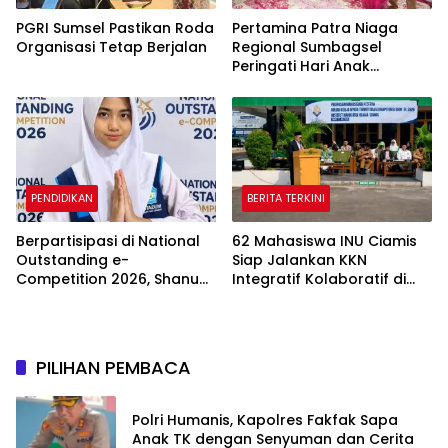
PGRI Sumsel Pastikan Roda
Pertamina Patra Niaga
Organisasi Tetap Berjalan
Regional Sumbagsel
Peringati Hari Anak
Nasional 2026 melalui
Edukasi Perlindungan Anak
dan Penguatan Posyandu
PENDIDIKAN
BERITA TERKINI
Berpartisipasi di National
62 Mahasiswa INU Ciamis
Outstanding e-
Siap Jalankan KKN
Competition 2026, Shanum
Integratif Kolaboratif di
dari SMP Muhamadiyah 31
Enam Desa
Jakarta Raih Medali Emas
dan Perak
PILIHAN PEMBACA
Polri Humanis, Kapolres Fakfak Sapa
Anak TK dengan Senyuman dan Cerita