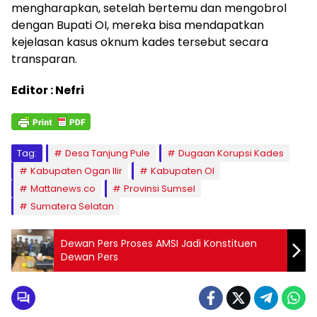
mengharapkan, setelah bertemu dan mengobrol
dengan Bupati OI, mereka bisa mendapatkan
kejelasan kasus oknum kades tersebut secara
transparan.
Editor : Nefri
Tag:
Desa Tanjung Pule
Dugaan Korupsi Kades
Kabupaten Ogan Ilir
Kabupaten OI
Mattanews.co
Provinsi Sumsel
Sumatera Selatan
Dewan Pers Proses AMSI Jadi Konstituen
Dewan Pers