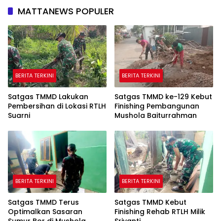
MATTANEWS POPULER
BERITA TERKINI
BERITA TERKINI
Satgas TMMD Lakukan
Satgas TMMD ke-129 Kebut
Pembersihan di Lokasi RTLH
Finishing Pembangunan
Suarni
Mushola Baiturrahman
BERITA TERKINI
BERITA TERKINI
Satgas TMMD Terus
Satgas TMMD Kebut
Optimalkan Sasaran
Finishing Rehab RTLH Milik
Sumur Bor di Mushola
Sriyanti