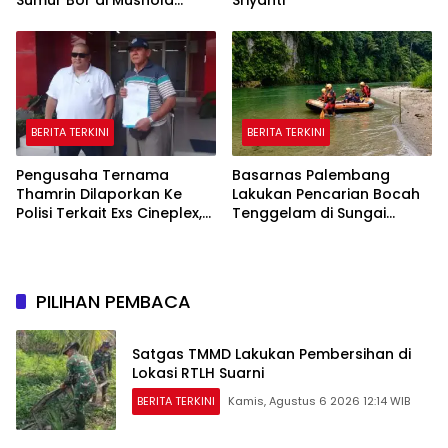
Hidayatullah
BERITA TERKINI
BERITA TERKINI
Pengusaha Ternama
Basarnas Palembang
Thamrin Dilaporkan Ke
Lakukan Pencarian Bocah
Polisi Terkait Exs Cineplex,
Tenggelam di Sungai
Akan Unjuk Rasa
Selabung
Kedepannya
PILIHAN PEMBACA
Satgas TMMD Lakukan Pembersihan di
Lokasi RTLH Suarni
BERITA TERKINI
Kamis, Agustus 6 2026 12:14 WIB