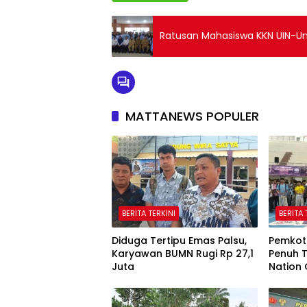
Ratusan Mahasiswa KKN UIN-Uni
MATTANEWS POPULER
BERITA TERKINI
BERITA 
Diduga Tertipu Emas Palsu,
Pemkot
Karyawan BUMN Rugi Rp 27,1
Penuh T
Juta
Nation