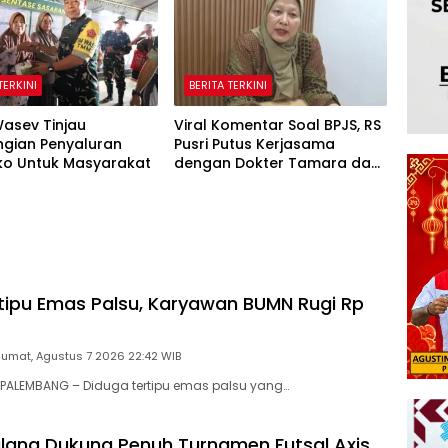
TERKINI
BERITA TERKINI
asev Tinjau
Viral Komentar Soal BPJS, RS
gian Penyaluran
Pusri Putus Kerjasama
o Untuk Masyarakat
dengan Dokter Tamara dan
Akui Rating Menurun
tipu Emas Palsu, Karyawan BUMN Rugi Rp
Jumat, Agustus 7 2026 22:42 WIB
PALEMBANG – Diduga tertipu emas palsu yang…
ang Dukung Penuh Turnamen Futsal Axis