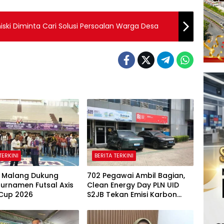
ski Diminta Cari Solusi Persoalan Warga Desa
TERKINI
BERITA TERKINI
 Malang Dukung
702 Pegawai Ambil Bagian,
urnamen Futsal Axis
Clean Energy Day PLN UID
 Cup 2026
S2JB Tekan Emisi Karbon
Hingga 15 Ton