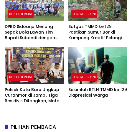
BERITA TERKINI
BERITA TERKINI
DPRD Sidoarjo Menang
Satgas TMMD ke 129
Sepak Bola Lawan Tim
Pastikan Sumur Bor di
Bupati Subandi dengan
Kampung Kreatif Pelangi
Skor 3-1 di Gelora Delta
Bisa Digunakan
BERITA TERKINI
BERITA TERKINI
Polsek Kota Baru Ungkap
Sejumlah RTLH TMMD ke 129
Curanmor di Jambi, Tiga
Diapresiasi Warga
Residivis Ditangkap, Motor
Korban Diamankan
PILIHAN PEMBACA