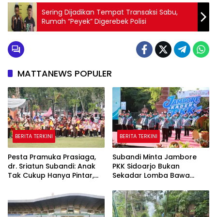
Sering Dijadikan Tempat Transaksi Sabu,
Rumah “Peyek” Digerebek Polisi
MATTANEWS POPULER
BERITA TERKINI
BERITA TERKINI
Pesta Pramuka Prasiaga,
Subandi Minta Jambore
dr. Sriatun Subandi: Anak
PKK Sidoarjo Bukan
Tak Cukup Hanya Pintar,
Sekadar Lomba Bawa
Karakter Baik Harus
Pulang Piala tapi Juga Ilmu
Dibentuk Sejak Dini
untuk Warga