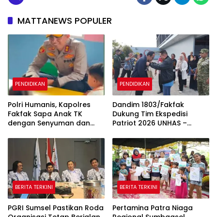
MATTANEWS POPULER
PENDIDIKAN
PENDIDIKAN
Polri Humanis, Kapolres
Dandim 1803/Fakfak
Fakfak Sapa Anak TK
Dukung Tim Ekspedisi
dengan Senyuman dan
Patriot 2026 UNHAS –
Cerita
UNPAD Kaji Kawasan
Transmigrasi di Fakfak
BERITA TERKINI
BERITA TERKINI
PGRI Sumsel Pastikan Roda
Pertamina Patra Niaga