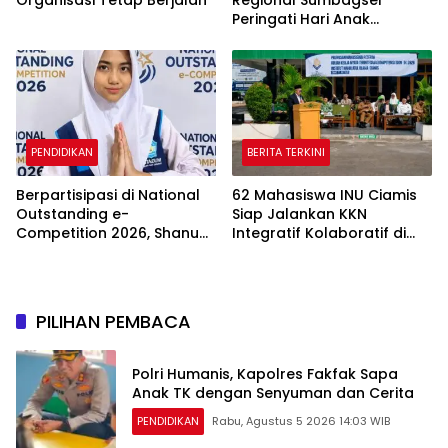
Organisasi Tetap Berjalan
Regional Sumbagsel
Peringati Hari Anak
Nasional 2026 melalui
Edukasi Perlindungan Anak
dan Penguatan Posyandu
PENDIDIKAN
BERITA TERKINI
Berpartisipasi di National
62 Mahasiswa INU Ciamis
Outstanding e-
Siap Jalankan KKN
Competition 2026, Shanum
Integratif Kolaboratif di
dari SMP Muhamadiyah 31
Enam Desa
Jakarta Raih Medali Emas
dan Perak
PILIHAN PEMBACA
Polri Humanis, Kapolres Fakfak Sapa
Anak TK dengan Senyuman dan Cerita
PENDIDIKAN
Rabu, Agustus 5 2026 14:03 WIB