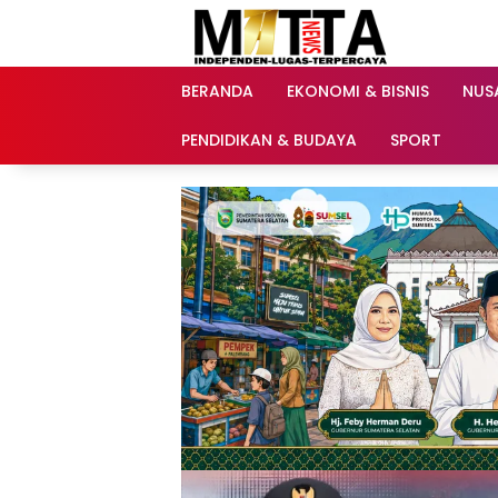
Langsung
ke
konten
BERANDA
EKONOMI & BISNIS
NUS
PENDIDIKAN & BUDAYA
SPORT