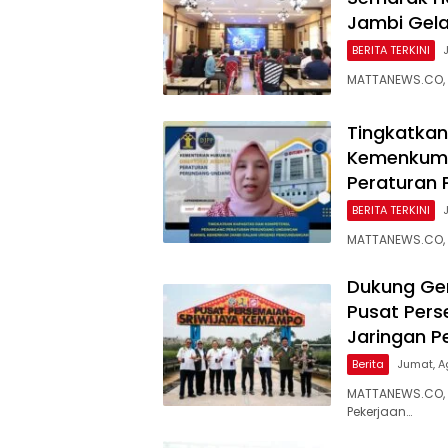
Jambi Gela
BERITA TERKINI
MATTANEWS.CO,
Tingkatkan
Kemenkum 
Peraturan
BERITA TERKINI
MATTANEWS.CO, 
Dukung Ge
Pusat Pers
Jaringan P
Berita
Jumat, A
MATTANEWS.CO, 
Pekerjaan…