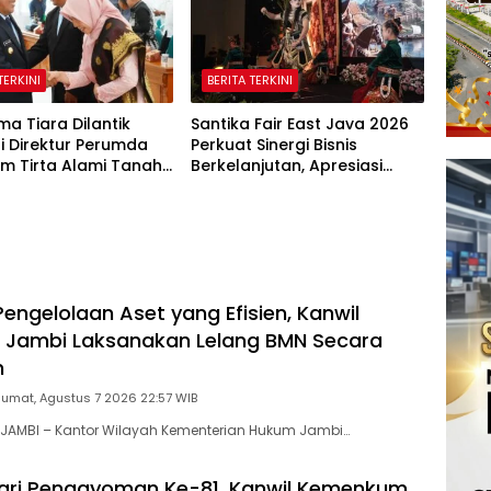
TERKINI
BERITA TERKINI
lma Tiara Dilantik
Santika Fair East Java 2026
i Direktur Perumda
Perkuat Sinergi Bisnis
um Tirta Alami Tanah
Berkelanjutan, Apresiasi
eriode 2026–2031
Mitra Korporasi Lewat
Corporate Award
engelolaan Aset yang Efisien, Kanwil
Jambi Laksanakan Lelang BMN Secara
n
Jumat, Agustus 7 2026 22:57 WIB
JAMBI – Kantor Wilayah Kementerian Hukum Jambi…
ari Pengayoman Ke-81, Kanwil Kemenkum