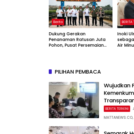
Berita
BERITA 
Dukung Gerakan
Inoki U
Penanaman Ratusan Juta
sebaga
Pohon, Pusat Persemaian
Air Min
Sriwijaya Kemampo Perkuat
Datar P
Jaringan Persemaian
Nasional*
PILIHAN PEMBACA
Wujudkan P
Kemenkum 
Transpara
BERITA TERKINI
MATTANEWS.CO, 
Semarak H