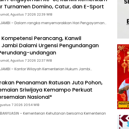
r Turnamen Domino, Catur, dan E-Sport
Jumat, Agustus 7 2026 22:39 WIB
 JAMBI – Dalam rangka menyemarakkan Hari Pengayoman…
 Kompetensi Perancang, Kanwil
Jambi Dalami Urgensi Pengundangan
 Perundang-undangan
Jumat, Agustus 7 2026 22:37 WIB
JAMBI – Kantor Wilayah Kementerian Hukum Jambi…
rakan Penanaman Ratusan Juta Pohon,
emaian Sriwijaya Kemampo Perkuat
ersemaian Nasional*
gustus 7 2026 20:54 WIB
BANYUASIN – Kementerian Kehutanan bersama Kementerian