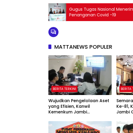
Gugus Tugas Nasional Meneri
Penanganan Covid -19
MATTANEWS POPULER
BERITA TERKINI
BERITA 
Wujudkan Pengelolaan Aset
Semara
yang Efisien, Kanwil
Ke-81,
Kemenkum Jambi
Jambi 
Laksanakan Lelang BMN
Domino,
Secara Transparan