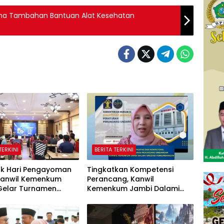
ma Tambahan Bantuan Alat Kesehatan
TERKINI
BERITA TERKINI
k Hari Pengayoman
Tingkatkan Kompetensi
 Kanwil Kemenkum
Perancang, Kanwil
Gelar Turnamen
Kemenkum Jambi Dalami
 Catur, dan E-Sport
Urgensi Pengundangan
Peraturan Perundang-
undangan