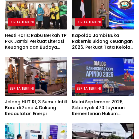
BERITA TERKINI
BERITA TERKINI
Hesti Haris: Rabu Berkah TP
Kapolda Jambi Buka
PKK Jambi Perkuat Literasi
Rakernis Bidang Keuangan
Keuangan dan Budaya
2026, Perkuat Tata Kelola
Kelola Sampah dari Rumah
Keuangan yang
Transparan dan Akuntabel
BERITA TERKINI
BERITA TERKINI
Jelang HUT RI, 3 Sumur Infill
Mulai September 2026,
Baru di Zona 4 Dukung
Sebanyak 470 Layanan
Kedaulatan Energi
Kementerian Hukum
Beralih Sepenuhnya ke
Sistem Digital