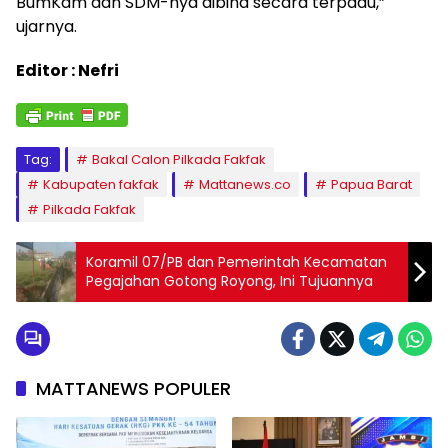
BumKam dan SDM-nya dibina secara terpadu,”
ujarnya.
Editor : Nefri
Tag:
Bakal Calon Pilkada Fakfak
Kabupaten fakfak
Mattanews.co
Papua Barat
Pilkada Fakfak
Koramil 07/PB dan Pemerintah Kecamatan
Pegajahan Gotong Royong, Ini Tujuannya
MATTANEWS POPULER