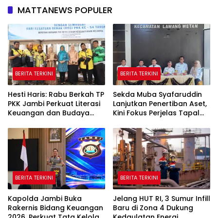
MATTANEWS POPULER
BERITA TERKINI
BERITA TERKINI
Hesti Haris: Rabu Berkah TP
Sekda Muba Syafaruddin
PKK Jambi Perkuat Literasi
Lanjutkan Penertiban Aset,
Keuangan dan Budaya
Kini Fokus Perjelas Tapal
Kelola Sampah dari Rumah
Batas Desa di Lawang
Wetan
BERITA TERKINI
BERITA TERKINI
Kapolda Jambi Buka
Jelang HUT RI, 3 Sumur Infill
Rakernis Bidang Keuangan
Baru di Zona 4 Dukung
2026, Perkuat Tata Kelola
Kedaulatan Energi