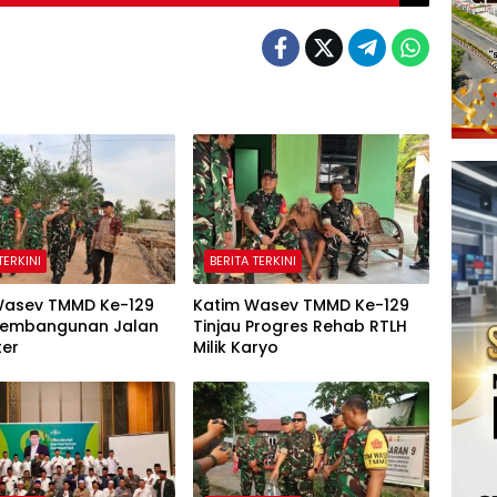
TERKINI
BERITA TERKINI
Wasev TMMD Ke-129
Katim Wasev TMMD Ke-129
 Pembangunan Jalan
Tinjau Progres Rehab RTLH
ter
Milik Karyo