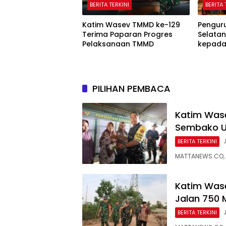
BERITA TERKINI
BERITA 
Katim Wasev TMMD ke-129
Pengur
Terima Paparan Progres
Selata
Pelaksanaan TMMD
kepada 
Ranting
PILIHAN PEMBACA
Katim Wase
Sembako U
BERITA TERKINI
MATTANEWS.CO, 
Katim Was
Jalan 750 
BERITA TERKINI