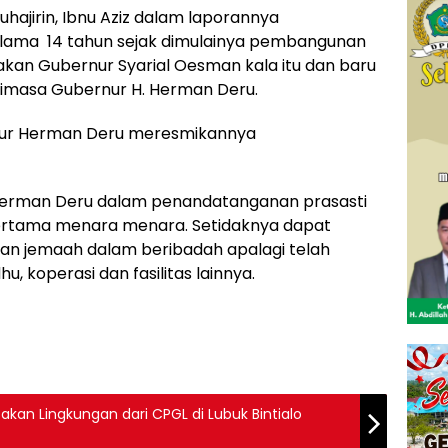
uhajirin, Ibnu Aziz dalam laporannya
lama 14 tahun sejak dimulainya pembangunan
kan Gubernur Syarial Oesman kala itu dan baru
imasa Gubernur H. Herman Deru.
ernur Herman Deru meresmikannya
Herman Deru dalam penandatanganan prasasti
ertama menara menara. Setidaknya dapat
an jemaah dalam beribadah apalagi telah
u, koperasi dan fasilitas lainnya.
kan Lingkungan dari CPGL di Lubuk Bintialo