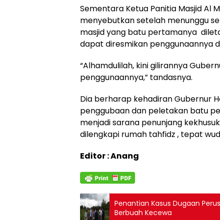
Sementara Ketua Panitia Masjid Al M
menyebutkan setelah menunggu se
masjid yang batu pertamanya dileta
dapat diresmikan penggunaannya d
“Alhamdulilah, kini gilirannya Gub
penggunaannya,” tandasnya.
Dia berharap kehadiran Gubernur 
penggubaan dan peletakan batu p
menjadi sarana penunjang kekhusuk
dilengkapi rumah tahfidz , tepat wudh
Editor : Anang
Penantian Kasus Dugaan Perusa
Berbuah Kecewa