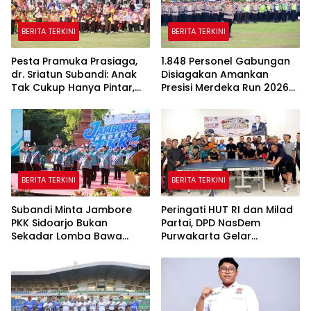
BERITA TERKINI
BERITA TERKINI
Pesta Pramuka Prasiaga,
1.848 Personel Gabungan
dr. Sriatun Subandi: Anak
Disiagakan Amankan
Tak Cukup Hanya Pintar,
Presisi Merdeka Run 2026
Karakter Baik Harus
di Jambi
Dibentuk Sejak Dini
BERITA TERKINI
BERITA TERKINI
Subandi Minta Jambore
Peringati HUT RI dan Milad
PKK Sidoarjo Bukan
Partai, DPD NasDem
Sekadar Lomba Bawa
Purwakarta Gelar
Pulang Piala tapi Juga Ilmu
Turnamen Olahraga
untuk Warga
hingga Baksos Gratis