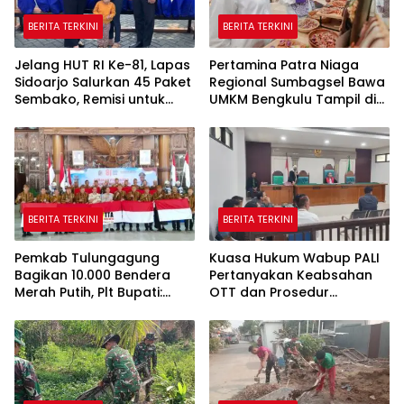
BERITA TERKINI
BERITA TERKINI
Jelang HUT RI Ke-81, Lapas
Pertamina Patra Niaga
Sidoarjo Salurkan 45 Paket
Regional Sumbagsel Bawa
Sembako, Remisi untuk
UMKM Bengkulu Tampil di
Ratusan Napi dan 12 Bebas
Indonesia Fashion Week
2026
BERITA TERKINI
BERITA TERKINI
Pemkab Tulungagung
Kuasa Hukum Wabup PALI
Bagikan 10.000 Bendera
Pertanyakan Keabsahan
Merah Putih, Plt Bupati:
OTT dan Prosedur
Nasionalisme Harus Hidup
Penangkapan Kangkangi
di Setiap Rumah
Undang-Undang