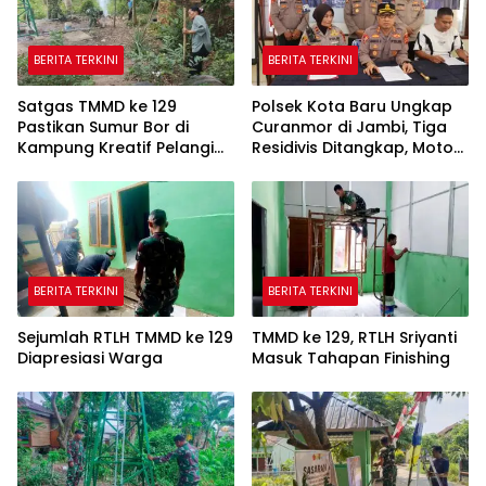
BERITA TERKINI
BERITA TERKINI
Satgas TMMD ke 129
Polsek Kota Baru Ungkap
Pastikan Sumur Bor di
Curanmor di Jambi, Tiga
Kampung Kreatif Pelangi
Residivis Ditangkap, Motor
Bisa Digunakan
Korban Diamankan
BERITA TERKINI
BERITA TERKINI
Sejumlah RTLH TMMD ke 129
TMMD ke 129, RTLH Sriyanti
Diapresiasi Warga
Masuk Tahapan Finishing