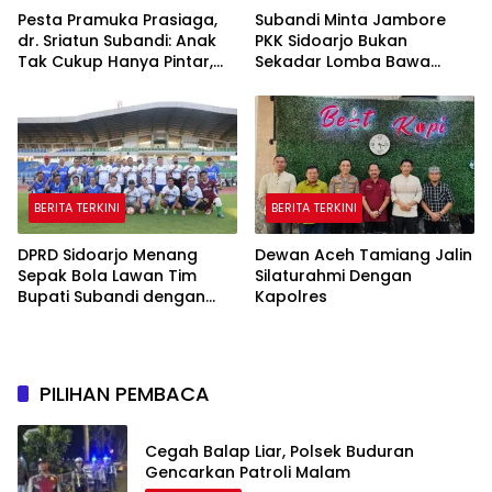
Pesta Pramuka Prasiaga,
Subandi Minta Jambore
dr. Sriatun Subandi: Anak
PKK Sidoarjo Bukan
Tak Cukup Hanya Pintar,
Sekadar Lomba Bawa
Karakter Baik Harus
Pulang Piala tapi Juga Ilmu
Dibentuk Sejak Dini
untuk Warga
BERITA TERKINI
BERITA TERKINI
DPRD Sidoarjo Menang
Dewan Aceh Tamiang Jalin
Sepak Bola Lawan Tim
Silaturahmi Dengan
Bupati Subandi dengan
Kapolres
Skor 3-1 di Gelora Delta
PILIHAN PEMBACA
Cegah Balap Liar, Polsek Buduran
Gencarkan Patroli Malam