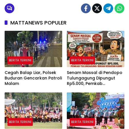
MATTANEWS POPULER
BERITA TERKINI
BERITA TERKINI
Cegah Balap Liar, Polsek
Senam Massal di Pendopo
Buduran Gencarkan Patroli
Tulungagung Dipungut
Malam
Rp5.000, Pemkab
Tegaskan Bukan Kegiatan
Pemerintah
BERITA TERKINI
BERITA TERKINI