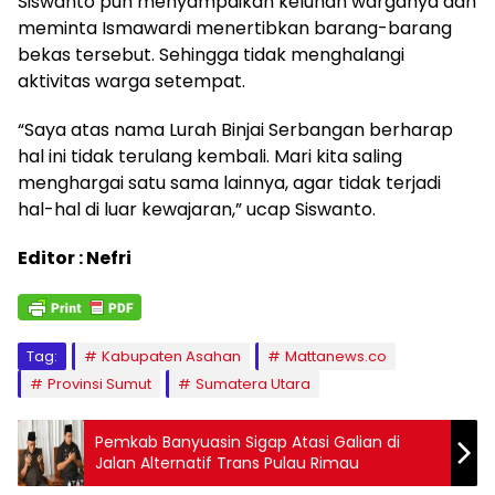
Siswanto pun menyampaikan keluhan warganya dan
meminta Ismawardi menertibkan barang-barang
bekas tersebut. Sehingga tidak menghalangi
aktivitas warga setempat.
“Saya atas nama Lurah Binjai Serbangan berharap
hal ini tidak terulang kembali. Mari kita saling
menghargai satu sama lainnya, agar tidak terjadi
hal-hal di luar kewajaran,” ucap Siswanto.
Editor : Nefri
Tag:
Kabupaten Asahan
Mattanews.co
Provinsi Sumut
Sumatera Utara
Pemkab Banyuasin Sigap Atasi Galian di
Jalan Alternatif Trans Pulau Rimau