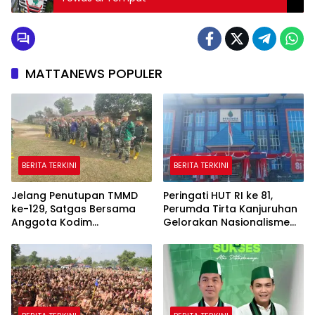
MATTANEWS POPULER
BERITA TERKINI
BERITA TERKINI
Jelang Penutupan TMMD
Peringati HUT RI ke 81,
ke-129, Satgas Bersama
Perumda Tirta Kanjuruhan
Anggota Kodim
Gelorakan Nasionalisme
0418/Palembang Bersihkan
Melalui Gerakan
Area Kegiatan
Pembagian Bendera