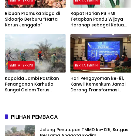
BERITA TERKINI
BERITA TERKINI
Ribuan Pramuka Siaga di
Rapat Harian PB HMI
Sidoarjo Berburu “Harta
Tetapkan Pandu Wijaya
Karun Jenggala”
Harahap sebagai Ketua
Umum HMI Cabang Jambi
BERITA TERKINI
BERITA TERKINI
Kapolda Jambi Pastikan
Hari Pengayoman ke-81,
Penanganan Karhutla
Kanwil Kemenkum Jambi
Sungai Gelam Terus
Dorong Transformasi
Berjalan, Sinergi TNI-Polri
Digital untuk Pelayanan
dan BPBD Diperkuat
Hukum yang Berdampak
PILIHAN PEMBACA
Jelang Penutupan TMMD ke-129, Satgas
Bersama Anggota Kodim